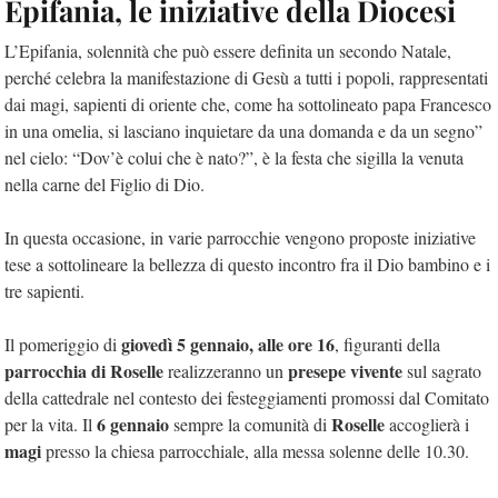
Epifania, le iniziative della Diocesi
L’Epifania, solennità che può essere definita un secondo Natale,
perché celebra la manifestazione di Gesù a tutti i popoli, rappresentati
dai magi, sapienti di oriente che, come ha sottolineato papa Francesco
in una omelia, si lasciano inquietare da una domanda e da un segno”
nel cielo: “Dov’è colui che è nato?”, è la festa che sigilla la venuta
nella carne del Figlio di Dio.
In questa occasione, in varie parrocchie vengono proposte iniziative
tese a sottolineare la bellezza di questo incontro fra il Dio bambino e i
tre sapienti.
giovedì 5 gennaio, alle ore 16
Il pomeriggio di
, figuranti della
parrocchia di Roselle
presepe vivente
realizzeranno un
sul sagrato
della cattedrale nel contesto dei festeggiamenti promossi dal Comitato
6 gennaio
Roselle
per la vita. Il
sempre la comunità di
accoglierà i
magi
presso la chiesa parrocchiale, alla messa solenne delle 10.30.