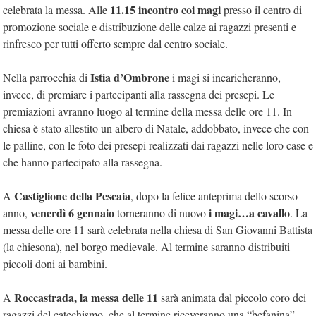
11.15 incontro coi magi
celebrata la messa. Alle
presso il centro di
promozione sociale e distribuzione delle calze ai ragazzi presenti e
rinfresco per tutti offerto sempre dal centro sociale.
Istia d’Ombrone
Nella parrocchia di
i magi si incaricheranno,
invece, di premiare i partecipanti alla rassegna dei presepi. Le
premiazioni avranno luogo al termine della messa delle ore 11. In
chiesa è stato allestito un albero di Natale, addobbato, invece che con
le palline, con le foto dei presepi realizzati dai ragazzi nelle loro case e
che hanno partecipato alla rassegna.
Castiglione della Pescaia
A
, dopo la felice anteprima dello scorso
venerdì 6 gennaio
i magi…a cavallo
anno,
torneranno di nuovo
. La
messa delle ore 11 sarà celebrata nella chiesa di San Giovanni Battista
(la chiesona), nel borgo medievale. Al termine saranno distribuiti
piccoli doni ai bambini.
Roccastrada, la messa delle 11
A
sarà animata dal piccolo coro dei
ragazzi del catechismo, che al termine riceveranno una “befanina”