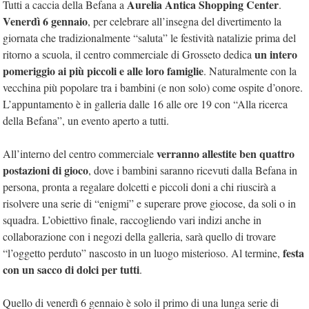
Aurelia Antica Shopping Center
Tutti a caccia della Befana a
.
Venerdì 6 gennaio
, per celebrare all’insegna del divertimento la
giornata che tradizionalmente “saluta” le festività natalizie prima del
un intero
ritorno a scuola, il centro commerciale di Grosseto dedica
pomeriggio ai più piccoli e alle loro famiglie
. Naturalmente con la
vecchina più popolare tra i bambini (e non solo) come ospite d’onore.
L’appuntamento è in galleria dalle 16 alle ore 19 con “Alla ricerca
della Befana”, un evento aperto a tutti.
verranno allestite ben quattro
All’interno del centro commerciale
postazioni di gioco
, dove i bambini saranno ricevuti dalla Befana in
persona, pronta a regalare dolcetti e piccoli doni a chi riuscirà a
risolvere una serie di “enigmi” e superare prove giocose, da soli o in
squadra. L’obiettivo finale, raccogliendo vari indizi anche in
collaborazione con i negozi della galleria, sarà quello di trovare
festa
“l’oggetto perduto” nascosto in un luogo misterioso. Al termine,
con un sacco di dolci per tutti
.
Quello di venerdì 6 gennaio è solo il primo di una lunga serie di