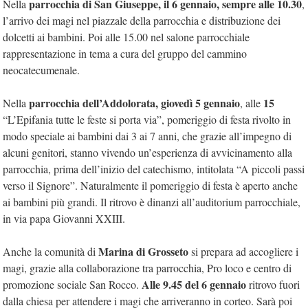
parrocchia di San Giuseppe, il 6 gennaio, sempre alle 10.30
Nella
,
l’arrivo dei magi nel piazzale della parrocchia e distribuzione dei
dolcetti ai bambini. Poi alle 15.00 nel salone parrocchiale
rappresentazione in tema a cura del gruppo del cammino
neocatecumenale.
parrocchia dell’Addolorata, giovedì 5 gennaio
15
Nella
, alle
“L’Epifania tutte le feste si porta via”, pomeriggio di festa rivolto in
modo speciale ai bambini dai 3 ai 7 anni, che grazie all’impegno di
alcuni genitori, stanno vivendo un’esperienza di avvicinamento alla
parrocchia, prima dell’inizio del catechismo, intitolata “A piccoli passi
verso il Signore”. Naturalmente il pomeriggio di festa è aperto anche
ai bambini più grandi. Il ritrovo è dinanzi all’auditorium parrocchiale,
in via papa Giovanni XXIII.
Marina di Grosseto
Anche la comunità di
si prepara ad accogliere i
magi, grazie alla collaborazione tra parrocchia, Pro loco e centro di
Alle 9.45 del 6 gennaio
promozione sociale San Rocco.
ritrovo fuori
dalla chiesa per attendere i magi che arriveranno in corteo. Sarà poi