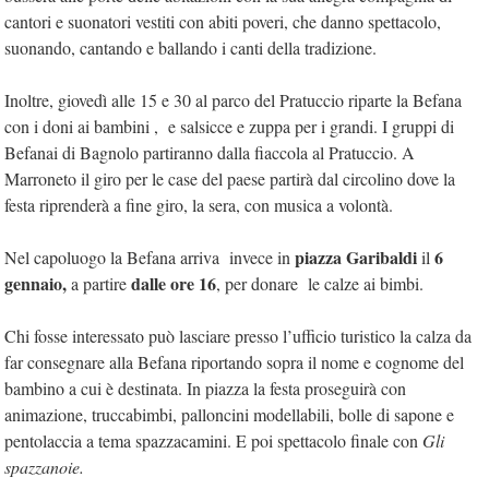
cantori e suonatori vestiti con abiti poveri, che danno spettacolo,
suonando, cantando e ballando i canti della tradizione.
Inoltre, giovedì alle 15 e 30 al parco del Pratuccio riparte la Befana
con i doni ai bambini , e salsicce e zuppa per i grandi. I gruppi di
Befanai di Bagnolo partiranno dalla fiaccola al Pratuccio. A
Marroneto il giro per le case del paese partirà dal circolino dove la
festa riprenderà a fine giro, la sera, con musica a volontà.
piazza Garibaldi
6
Nel capoluogo la Befana arriva invece in
il
gennaio,
dalle ore 16
a partire
, per donare le calze ai bimbi.
Chi fosse interessato può lasciare presso l’ufficio turistico la calza da
far consegnare alla Befana riportando sopra il nome e cognome del
bambino a cui è destinata. In piazza la festa proseguirà con
animazione, truccabimbi, palloncini modellabili, bolle di sapone e
pentolaccia a tema spazzacamini. E poi spettacolo finale con
Gli
spazzanoie.