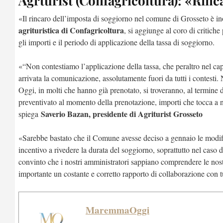
Agrturist (Confagricoltura): «Rin
«Il rincaro dell’imposta di soggiorno nel comune di Grosseto è 
agrituristica di Confagricoltura
, si aggiunge al coro di critich
gli importi e il periodo di applicazione della tassa di soggiorno.
«“Non contestiamo l’applicazione della tassa, che peraltro nel cap
arrivata la comunicazione, assolutamente fuori da tutti i contesti.
Oggi, in molti che hanno già prenotato, si troveranno, al termine 
preventivato al momento della prenotazione, importi che tocca a n
Saverio Bazan, presidente di Agriturist Grosseto
spiega
«Sarebbe bastato che il Comune avesse deciso a gennaio le modifich
incentivo a rivedere la durata del soggiorno, soprattutto nel caso d
convinto che i nostri amministratori sappiano comprendere le nost
importante un costante e corretto rapporto di collaborazione con tu
MaremmaOggi