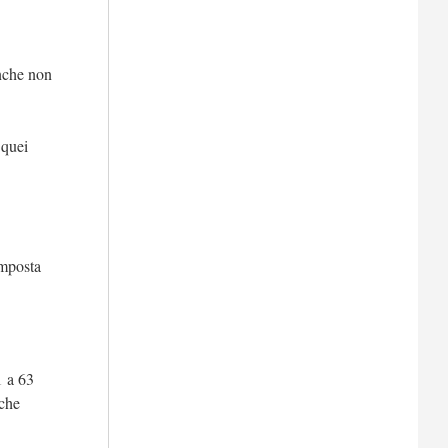
nche non
 quei
imposta
1 a 63
 che