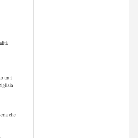
alità
o tra i
igliaia
seria che