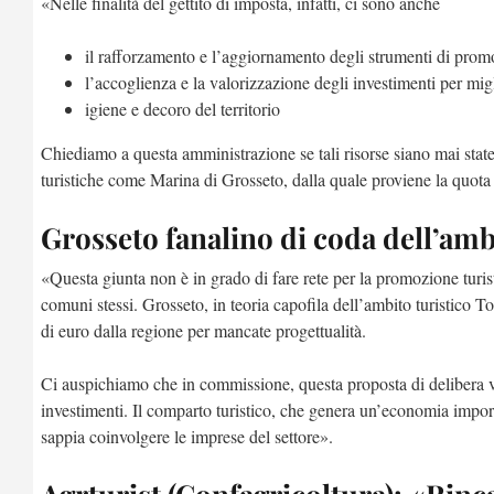
«Nelle finalità del gettito di imposta, infatti, ci sono anche
il rafforzamento e l’aggiornamento degli strumenti di pro
l’accoglienza e la valorizzazione degli investimenti per migl
igiene e decoro del territorio
Chiediamo a questa amministrazione se tali risorse siano mai state i
turistiche come Marina di Grosseto, dalla quale proviene la quota p
Grosseto fanalino di coda dell’am
«Questa giunta non è in grado di fare rete per la promozione turi
comuni stessi. Grosseto, in teoria capofila dell’ambito turistico T
di euro dalla regione per mancate progettualità.
Ci auspichiamo che in commissione, questa proposta di delibera ve
investimenti. Il comparto turistico, che genera un’economia impor
sappia coinvolgere le imprese del settore».