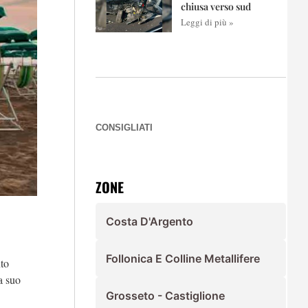
chiusa verso sud
Leggi di più »
CONSIGLIATI
ZONE
Costa D'Argento
Follonica E Colline Metallifere
nto
a suo
Grosseto - Castiglione