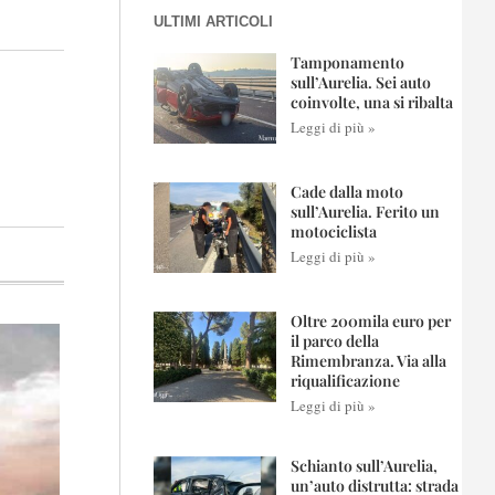
ULTIMI ARTICOLI
Tamponamento
sull’Aurelia. Sei auto
coinvolte, una si ribalta
Leggi di più »
Cade dalla moto
sull’Aurelia. Ferito un
motociclista
Leggi di più »
Oltre 200mila euro per
il parco della
Rimembranza. Via alla
riqualificazione
Leggi di più »
Schianto sull’Aurelia,
un’auto distrutta: strada