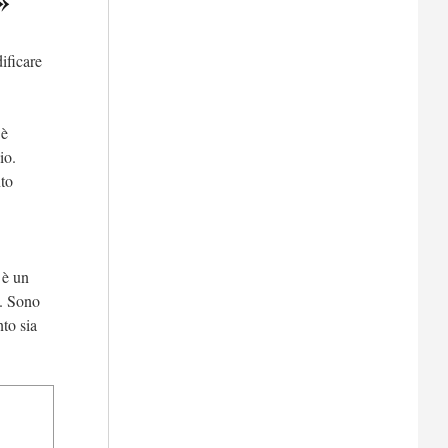
»
ificare
 è
io.
nto
 è un
e. Sono
to sia