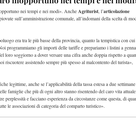
caro inopportuno nei tempi e nei modi
Agriturist
articolazione
inopportuno nei tempi e nei modi». Anche
, l’
e piovute sull’amministrazione comunale, all’indomani della scelta di mod
oluogo era tra le più basse della provincia, quanto la tempistica con cui
 Noi programmiamo gli importi delle tariffe e prepariamo i listini a genna
del loro soggiorno a dover versare una cifra anche doppia rispetto a qua
oi riscuotere assistendo sempre più spesso al malcontento del turista»,
e legittime, anche se l’applicabilità della tassa estesa a due settimane
elle famiglie che più di ogni altro stanno risentendo del caro vita attual
re perplessità e facciano esperienza da circostanze come questa, di quan
tte le associazioni di categoria del comparto turistico».