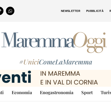
NEWSLETTER
PUBBLICITÀ
#
Unici
ComeLaMaremma
ti
Economia
Enogastronomia
Sport
Turi