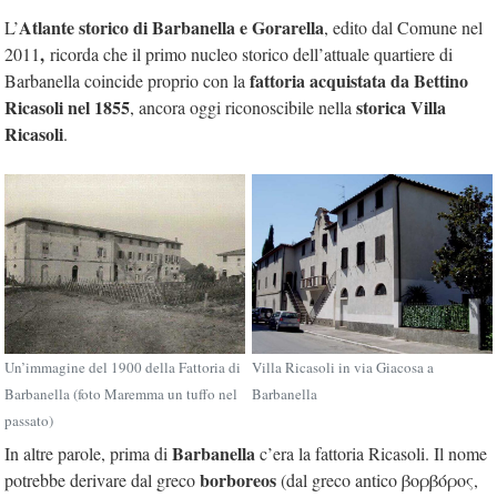
Atlante storico di Barbanella e Gorarella
L’
, edito dal Comune nel
,
2011
ricorda che il primo nucleo storico dell’attuale quartiere di
fattoria acquistata da Bettino
Barbanella coincide proprio con la
Ricasoli nel 1855
storica Villa
, ancora oggi riconoscibile nella
Ricasoli
.
Un’immagine del 1900 della Fattoria di
Villa Ricasoli in via Giacosa a
Barbanella (foto Maremma un tuffo nel
Barbanella
passato)
Barbanella
In altre parole, prima di
c’era la fattoria Ricasoli. Il nome
borboreos
potrebbe derivare dal greco
(dal greco antico βορβόρος,