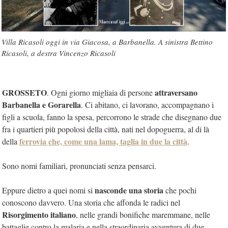
Villa Ricasoli oggi in via Giacosa, a Barbanella. A sinistra Bettino
Ricasoli, a destra Vincenzo Ricasoli
GROSSETO
attraversano
. Ogni giorno migliaia di persone
Barbanella e Gorarella
. Ci abitano, ci lavorano, accompagnano i
figli a scuola, fanno la spesa, percorrono le strade che disegnano due
fra i quartieri più popolosi della città, nati nel dopoguerra, al di là
ferrovia che, come una lama,
taglia in due la città
della
.
Sono nomi familiari, pronunciati senza pensarci.
nasconde una storia
Eppure dietro a quei nomi si
che pochi
conoscono davvero. Una storia che affonda le radici nel
Risorgimento italiano
, nelle grandi bonifiche maremmane, nelle
battaglie contro la malaria e nella straordinaria avventura di due