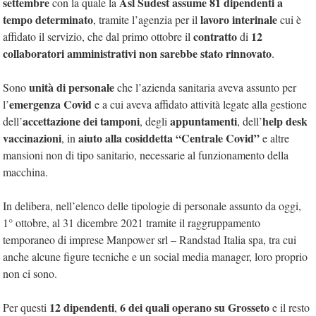
settembre
Asl Sudest assume 81 dipendenti a
con la quale la
tempo determinato
lavoro interinale
, tramite l’agenzia per il
cui è
contratto
12
affidato il servizio, che dal primo ottobre il
di
collaboratori amministrativi
non sarebbe stato rinnovato
.
unità di personale
Sono
che l’azienda sanitaria aveva assunto per
emergenza Covid
l’
e a cui aveva affidato attività legate alla gestione
accettazione dei tamponi
appuntamenti
help desk
dell’
, degli
, dell’
vaccinazioni
aiuto alla cosiddetta “Centrale Covid”
, in
e altre
mansioni non di tipo sanitario, necessarie al funzionamento della
macchina.
In delibera, nell’elenco delle tipologie di personale
assunto da oggi,
1° ottobre, al 31 dicembre 2021 tramite il raggruppamento
temporaneo di imprese Manpower srl – Randstad Italia spa, tra cui
anche alcune figure tecniche e un social media manager, loro proprio
non ci sono.
12 dipendenti
6 dei quali operano su Grosseto
Per questi
,
e il resto