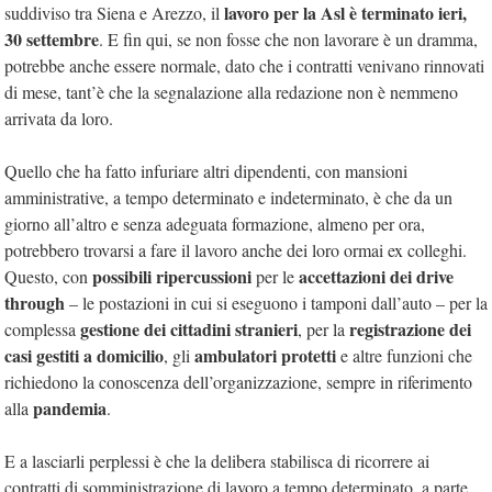
lavoro per la Asl è terminato ieri,
suddiviso tra Siena e Arezzo, il
30 settembre
. E fin qui, se non fosse che non lavorare è un dramma,
potrebbe anche essere normale, dato che i contratti venivano rinnovati
di mese, tant’è che la segnalazione alla redazione non è nemmeno
arrivata da loro.
Quello che ha fatto infuriare altri dipendenti, con mansioni
amministrative, a tempo determinato e indeterminato, è che da un
giorno all’altro e senza adeguata formazione, almeno per ora,
potrebbero trovarsi a fare il lavoro anche dei loro ormai ex colleghi.
possibili ripercussioni
accettazioni dei drive
Questo, con
per le
through
– le postazioni in cui si eseguono i tamponi dall’auto – per la
gestione dei cittadini stranieri
registrazione dei
complessa
, per la
casi gestiti a domicilio
ambulatori protetti
, gli
e altre funzioni che
richiedono la conoscenza dell’organizzazione, sempre in riferimento
pandemia
alla
.
E a lasciarli perplessi è che la delibera stabilisca di ricorrere ai
contratti di somministrazione di lavoro a tempo determinato, a parte