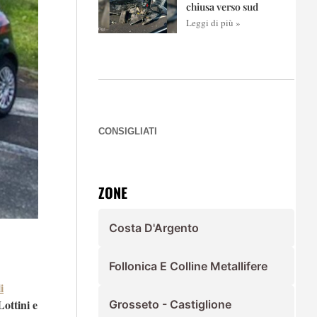
chiusa verso sud
Leggi di più »
CONSIGLIATI
ZONE
Costa D'Argento
Follonica E Colline Metallifere
i
ottini e
Grosseto - Castiglione