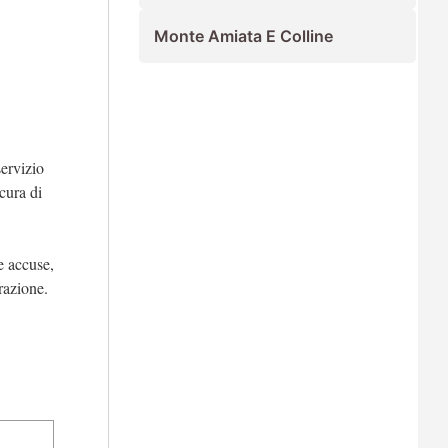
Monte Amiata E Colline
servizio
cura di
le accuse,
erazione.