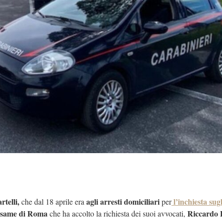
telli,
agli arresti domiciliari
l’inchiesta sugl
che dal 18 aprile era
per
iesame di Roma
Riccardo L
che ha accolto la richiesta dei suoi avvocati,