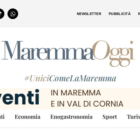
NEWSLETTER
PUBBLICITÀ
#
Unici
ComeLaMaremma
ti
Economia
Enogastronomia
Sport
Turi