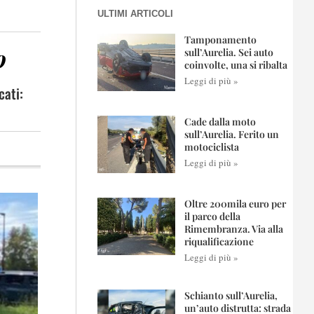
ULTIMI ARTICOLI
Tamponamento
o
sull’Aurelia. Sei auto
coinvolte, una si ribalta
Leggi di più »
cati:
Cade dalla moto
sull’Aurelia. Ferito un
motociclista
Leggi di più »
Oltre 200mila euro per
il parco della
Rimembranza. Via alla
riqualificazione
Leggi di più »
Schianto sull’Aurelia,
un’auto distrutta: strada