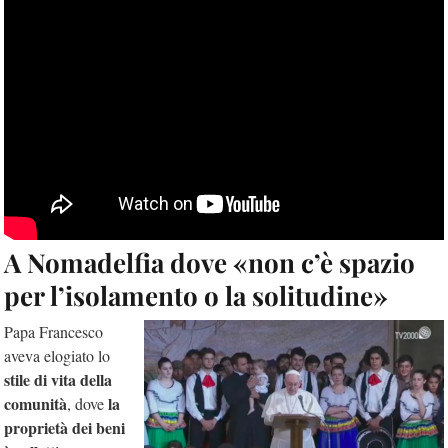
A Nomadelfia dove «non c’è spazio
per l’isolamento o la solitudine»
Papa Francesco
aveva elogiato lo
stile di vita della
comunità
la
, dove
proprietà dei
beni