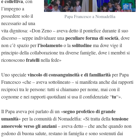
è collettiva
, con
l’impegno a
possedere solo il
Papa Francesco a Nomadelfia
necessario ad una
vita dignitosa: «Don Zeno – aveva detto il pontefice durante il suo
peculiare forma di società
discorso – seppe individuare una
, dove
l’isolamento
solitudine
non c’è spazio per
o la
ma dove vige il
principio della collaborazione tra diverse famiglie, dove i membri si
fratelli
riconoscono
nella fede»
vincolo di consanguineità e di familiarità
Uno speciale
per Papa
Francesco «che – aveva sottolineato – si manifesta anche dai rapporti
reciproci tra le persone: tutti si chiamano per nome, mai con il
tu
cognome e nei rapporti quotidiani si usa il confidenziale “
“».
segno profetico di grande
Il Papa aveva poi parlato di un «
umanità
tensione
» per la comunità di Nomadelfia: «Si tratta della
amorevole verso gli anziani
– aveva detto – che anche quando non
godono di buona salute, restano in famiglia e sono sostenuti dai