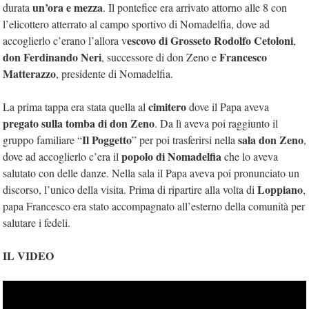
un’ora e mezza
durata
. Il pontefice era arrivato attorno alle 8 con
l’elicottero atterrato al campo sportivo di Nomadelfia, dove ad
escovo di Grosseto Rodolfo Cetoloni
accoglierlo c’erano l’allora v
,
don Ferdinando Neri
Francesco
, successore di don Zeno e
Matterazzo
, presidente di Nomadelfia.
cimitero
La prima tappa era stata quella al
dove il Papa aveva
pregato sulla tomba di don Zeno
. Da lì aveva poi raggiunto il
Il Poggetto
sala
don Zeno
gruppo familiare “
” per poi trasferirsi nella
,
popolo di Nomadelfia
dove ad accoglierlo c’era il
che lo aveva
salutato con delle danze. Nella sala il Papa aveva poi pronunciato un
Loppiano
discorso, l’unico della visita. Prima di ripartire alla volta di
,
papa Francesco era stato accompagnato all’esterno della comunità per
salutare i fedeli.
IL VIDEO