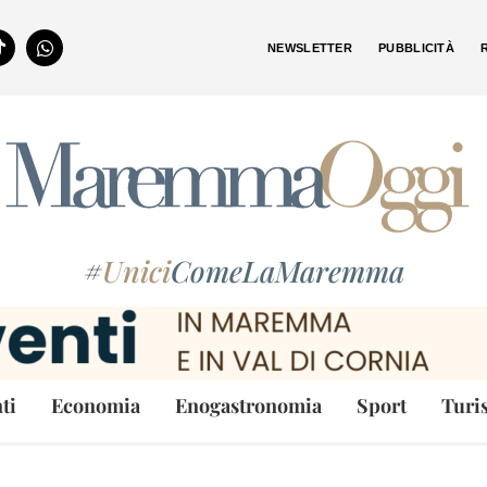
NEWSLETTER
PUBBLICITÀ
#
Unici
ComeLaMaremma
ti
Economia
Enogastronomia
Sport
Turi