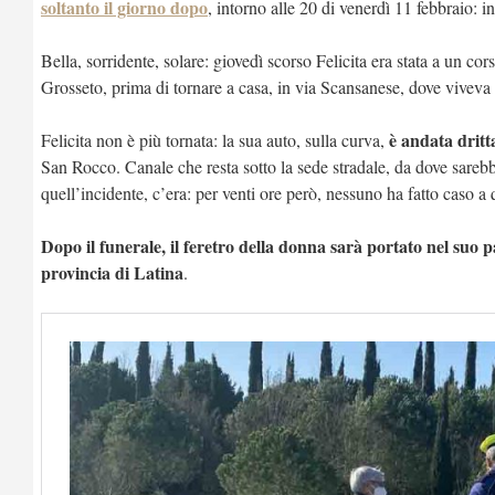
soltanto il giorno dopo
, intorno alle 20 di venerdì 11 febbraio: i
Bella, sorridente, solare: giovedì scorso Felicita era stata a un c
Grosseto, prima di tornare a casa, in via Scansanese, dove viveva c
è andata dritt
Felicita non è più tornata: la sua auto, sulla curva,
San Rocco. Canale che resta sotto la sede stradale, da dove sarebbe
quell’incidente, c’era: per venti ore però, nessuno ha fatto caso a 
Dopo il funerale, il feretro della donna sarà portato nel suo 
provincia di Latina
.