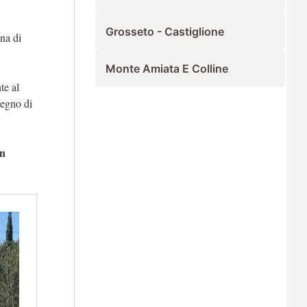
Grosseto - Castiglione
ina di
Monte Amiata E Colline
te al
segno di
in