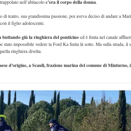
c’era il corpo della donna
ntrappolato nell’abitacolo
.
orso di teatro, sua grandissima passione, poi aveva deciso di andare a Mar
on il figlio adolescente.
a buttando giù la ringhiera del ponticino
ed è finita nel canale affluen
 stato impossibile vedere la Ford Ka finita là sotto. Ma sulla strada, il 
quella ringhiera divelta.
paese d’origine, a Scauli, frazione marina del comune di Minturno, 