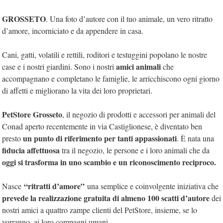
GROSSETO
. Una foto d’autore con il tuo animale, un vero ritratto
d’amore, incorniciato e da appendere in casa.
Cani, gatti, volatili e rettili, roditori e testuggini popolano le nostre
amici animali
case e i nostri giardini. Sono i nostri
che
accompagnano e completano le famiglie, le arricchiscono ogni giorno
di affetti e migliorano la vita dei loro proprietari.
PetStore Grosseto
, il negozio di prodotti e accessori per animali del
Conad aperto recentemente in via Castiglionese, è diventato ben
un punto di riferimento per tanti appassionati
presto
. È nata una
fiducia affettuosa
tra il negozio, le persone e i loro animali che da
oggi si trasforma in uno scambio e un riconoscimento reciproco.
“ritratti d’amore”
Nasce
una semplice e coinvolgente iniziativa che
prevede la realizzazione gratuita di almeno 100 scatti d’autore
dei
nostri amici a quattro zampe clienti del PetStore, insieme, se lo
vorranno, ai loro compagni umani.