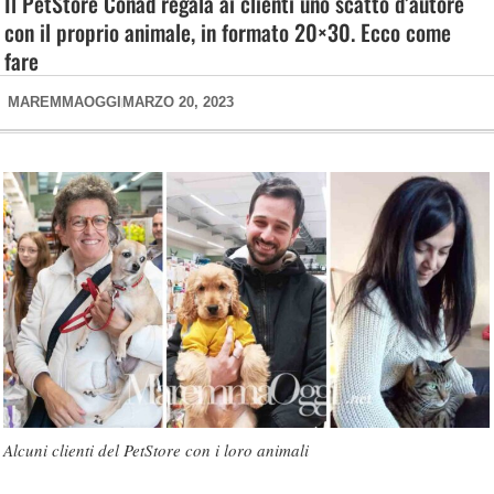
Il PetStore Conad regala ai clienti uno scatto d’autore
con il proprio animale, in formato 20×30. Ecco come
fare
MAREMMAOGGI
MARZO 20, 2023
Alcuni clienti del PetStore con i loro animali