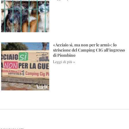
«Acciaio sì, ma non per le armi»: lo
striscione del Camping CIG all’ingresso
di Piombino
Leggi di più »