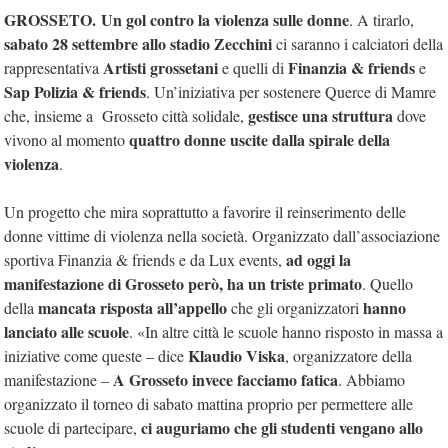
GROSSETO. Un gol contro la violenza sulle donne
. A tirarlo,
sabato 28 settembre allo stadio Zecchini
ci saranno i calciatori della
Artisti grossetani
Finanzia & friends
rappresentativa
e quelli di
e
Sap Polizia & friends
. Un’iniziativa per sostenere Querce di Mamre
gestisce una struttura
che, insieme a Grosseto città solidale,
dove
quattro donne uscite dalla spirale della
vivono al momento
violenza
.
Un progetto che mira soprattutto a favorire il reinserimento delle
donne vittime di violenza nella società. Organizzato dall’associazione
ad oggi la
sportiva Finanzia & friends e da Lux events,
manifestazione di Grosseto però, ha un triste primato
. Quello
mancata risposta all’appello
hanno
della
che gli organizzatori
lanciato alle scuole
. «In altre città le scuole hanno risposto in massa a
Klaudio Viska
iniziative come queste – dice
, organizzatore della
A Grosseto invece facciamo fatica
manifestazione –
. Abbiamo
organizzato il torneo di sabato mattina proprio per permettere alle
ci auguriamo che gli studenti vengano allo
scuole di partecipare,