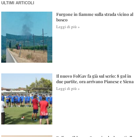
ULTIMI ARTICOLI
Furgone in fiamme sulla strada vicino al
bosco
Leggi di più »
Il nuovo FolGav fa già sul serio: 8 gol in
due partite, ora arrivano Pianese e Siena
Leggi di più »