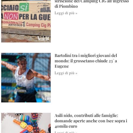
striscione del Camping CIG all’ingresso
di Piombino
Leggi di più »
Bartolini tra i migliori giovani del
mondo: il grossetano chiude 23° a
Eugene
Leggi di più »
Asili nido, contributi alle famiglie:
domande aperte anche con Isee sopra i
40mila euro
Leggi di più »