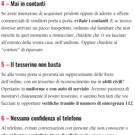
4 –
Mai in contanti
Se avete intenzione di acquistare prodotti oppure di aderire a offerte
evitate i contanti
commerciali di venditori porta a porta,
. E se invece
dovesse arrivare un pacco inaspettato, ordinato dal familiare che non
riuscite in quel momento a rintracciare, chiedete che vi sia lasciato
all’esterno della vostra casa, nell’androne. Oppure chiedete al
“corriere” di ripassare.
5 –
Il tesserino non basta
Se alla vostra porta si presenta un rappresentante delle forze
abiti civili
dell’ordine, con un tesserino di riconoscimento ma in
?
uniforme e con auto di servizio
Operiamo in
. Avremo pazienza di
mostrarvi chiaramente il nostro tesserino, e saremo ben lieti che voi
verifiche tramite il numero di emergenza 112
facciate le opportune
.
6 –
Nessuna confidenza al telefono
Al telefono, evitate conversazioni con persone che non conoscete o
che vi hanno contattato “per sbaglio”
: molto spesso sono