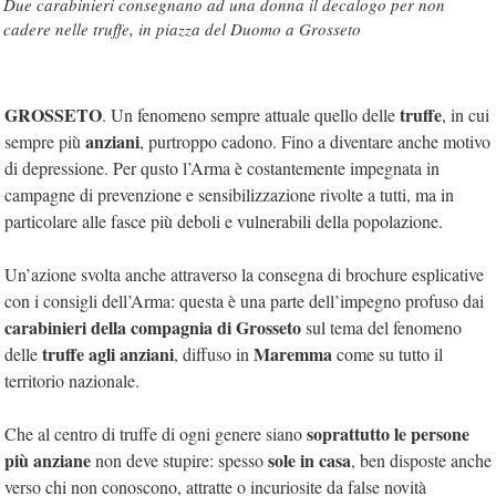
Due carabinieri consegnano ad una donna il decalogo per non
cadere nelle truffe, in piazza del Duomo a Grosseto
GROSSETO
truffe
. Un fenomeno sempre attuale quello delle
, in cui
anziani
sempre più
, purtroppo cadono. Fino a diventare anche motivo
di depressione. Per qusto l’Arma è costantemente impegnata in
campagne di prevenzione e sensibilizzazione rivolte a tutti, ma in
particolare alle fasce più deboli e vulnerabili della popolazione.
Un’azione svolta anche attraverso la consegna di brochure esplicative
con i consigli dell’Arma: questa è una parte dell’impegno profuso dai
carabinieri della compagnia di Grosseto
sul tema del fenomeno
truffe agli anziani
Maremma
delle
, diffuso in
come su tutto il
territorio nazionale.
soprattutto le persone
Che al centro di truffe di ogni genere siano
più anziane
sole in casa
non deve stupire: spesso
, ben disposte anche
verso chi non conoscono, attratte o incuriosite da false novità