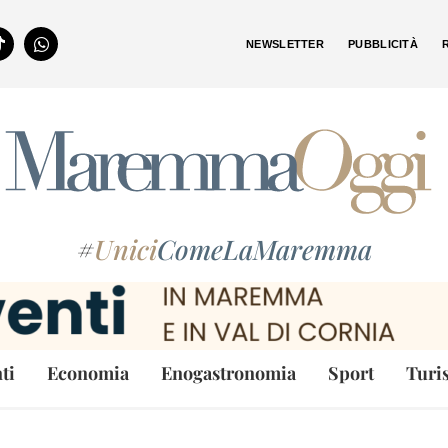
NEWSLETTER
PUBBLICITÀ
#
Unici
ComeLaMaremma
ti
Economia
Enogastronomia
Sport
Turi