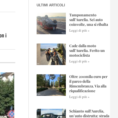
ULTIMI ARTICOLI
Tamponamento
sull’Aurelia. Sei auto
coinvolte, una si ribalta
Leggi di più »
on i
Cade dalla moto
sull’Aurelia. Ferito un
motociclista
Leggi di più »
Oltre 200mila euro per
il parco della
Rimembranza. Via alla
riqualificazione
Leggi di più »
Schianto sull’Aurelia,
un’auto distrutta: strada