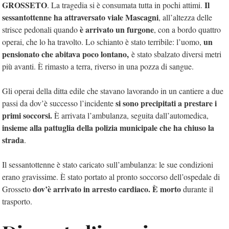
GROSSETO
Il
. La tragedia si è consumata tutta in pochi attimi.
sessantottenne ha attraversato viale Mascagni
, all’altezza delle
è arrivato un furgone
strisce pedonali quando
, con a bordo quattro
un
operai, che lo ha travolto. Lo schianto è stato terribile: l’uomo,
pensionato che abitava poco lontano,
è stato sbalzato diversi metri
più avanti. È rimasto a terra, riverso in una pozza di sangue.
Gli operai della ditta edile che stavano lavorando in un cantiere a due
si sono precipitati a prestare i
passi da dov’è successo l’incidente
primi soccorsi.
È arrivata l’ambulanza, seguita dall’automedica,
insieme alla pattuglia della polizia municipale che ha chiuso la
strada
.
Il sessantottenne è stato caricato sull’ambulanza: le sue condizioni
erano gravissime. È stato portato al pronto soccorso dell’ospedale di
dov’è arrivato in arresto cardiaco. È morto
Grosseto
durante il
trasporto.