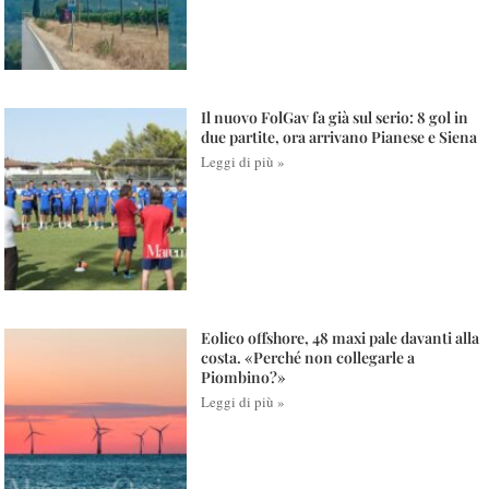
Il nuovo FolGav fa già sul serio: 8 gol in
due partite, ora arrivano Pianese e Siena
Leggi di più »
Eolico offshore, 48 maxi pale davanti alla
costa. «Perché non collegarle a
Piombino?»
Leggi di più »