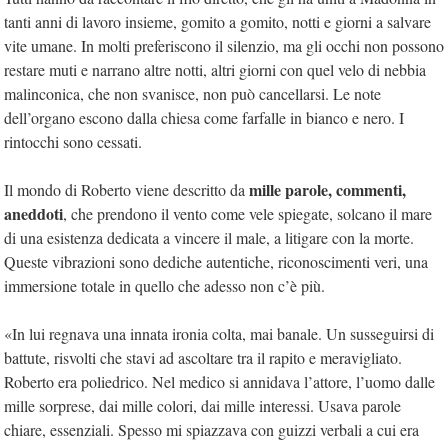
tanti anni di lavoro insieme, gomito a gomito, notti e giorni a salvare
vite umane. In molti preferiscono il silenzio, ma gli occhi non possono
restare muti e narrano altre notti, altri giorni con quel velo di nebbia
malinconica, che non svanisce, non può cancellarsi. Le note
dell’organo escono dalla chiesa come farfalle in bianco e nero. I
rintocchi sono cessati.
mille parole, commenti,
Il mondo di Roberto viene descritto da
aneddoti
, che prendono il vento come vele spiegate, solcano il mare
di una esistenza dedicata a vincere il male, a litigare con la morte.
Queste vibrazioni sono dediche autentiche, riconoscimenti veri, una
immersione totale in quello che adesso non c’è più.
«In lui regnava una innata ironia colta, mai banale. Un susseguirsi di
battute, risvolti che stavi ad ascoltare tra il rapito e meravigliato.
Roberto era poliedrico. Nel medico si annidava l’attore, l’uomo dalle
mille sorprese, dai mille colori, dai mille interessi. Usava parole
chiare, essenziali. Spesso mi spiazzava con guizzi verbali a cui era