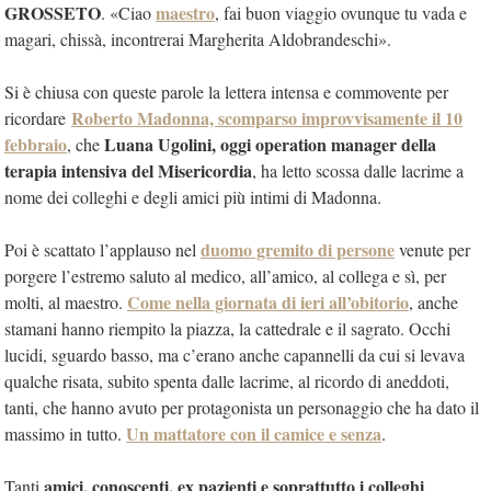
GROSSETO
maestro
. «Ciao
, fai buon viaggio ovunque tu vada e
magari, chissà, incontrerai Margherita Aldobrandeschi».
Si è chiusa con queste parole la lettera intensa e commovente per
Roberto Madonna, scomparso improvvisamente il 10
ricordare
febbraio
Luana Ugolini, oggi operation manager della
, che
terapia intensiva del Misericordia
, ha letto scossa dalle lacrime a
nome dei colleghi e degli amici più intimi di Madonna.
duomo gremito di persone
Poi è scattato l’applauso nel
venute per
porgere l’estremo saluto al medico, all’amico, al collega e sì, per
Come nella giornata di ieri all’obitorio
molti, al maestro.
, anche
stamani hanno riempito la piazza, la cattedrale e il sagrato. Occhi
lucidi, sguardo basso, ma c’erano anche capannelli da cui si levava
qualche risata, subito spenta dalle lacrime, al ricordo di aneddoti,
tanti, che hanno avuto per protagonista un personaggio che ha dato il
Un mattatore con il camice e senza
massimo in tutto.
.
amici, conoscenti, ex pazienti e soprattutto i colleghi
Tanti
.