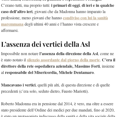
i primari di oggi
di ieri
e in qualche
C’erano tutti, ma proprio tutti:
,
caso dell’altro ieri
, giovani che da Madonna hanno imparato la
condiviso con lui la sanità
professione, meno giovani che hanno
maremmana
degli ultimi 40 anni e l’hanno vista crescere e
affermarsi.
L’assenza dei vertici della Asl
l’assenza della direzione della Asl
Impossibile non notare
, come ne
silenzio assordante dal giorno della morte
C’era il
è stato notato il
.
direttore della rete ospedaliera aziendale, Massimo Forti
, insieme
responsabile del Misericordia, Michele Dentamaro
al
.
Mancavano i vertici
, quelli più alti, di questa direzione e di quelle
precedenti (c’era solo, seduto dietro, Fausto Mariotti).
Roberto Madonna era in pensione dal 2014, è vero, ma oltre a essere
stato presidente dell’Ordine dei medici per due mandati, fino al 2020,
è stato un protagonista indiscusso della sanità e della vita sociale della