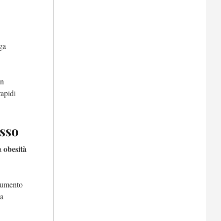
ga
on
rapidi
esso
obesità
ra
 aumento
la