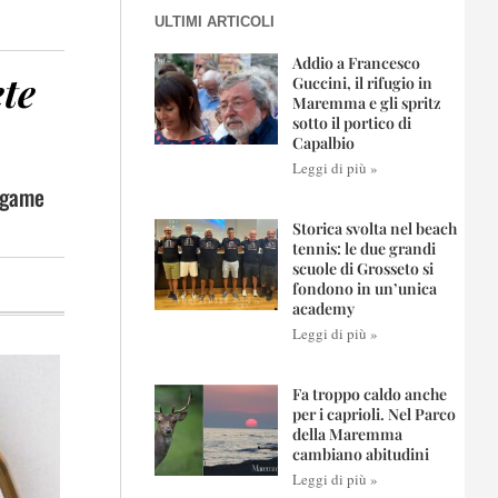
ULTIMI ARTICOLI
Addio a Francesco
ete
Guccini, il rifugio in
Maremma e gli spritz
sotto il portico di
Capalbio
Leggi di più »
legame
Storica svolta nel beach
tennis: le due grandi
scuole di Grosseto si
fondono in un’unica
academy
Leggi di più »
Fa troppo caldo anche
per i caprioli. Nel Parco
della Maremma
cambiano abitudini
Leggi di più »