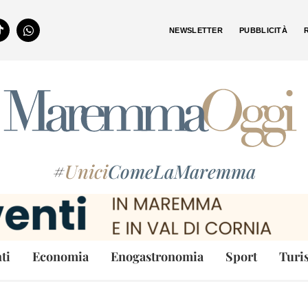
NEWSLETTER
PUBBLICITÀ
#
Unici
ComeLaMaremma
ti
Economia
Enogastronomia
Sport
Turi