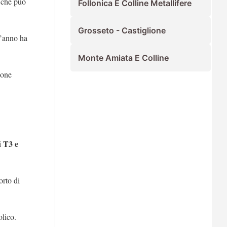
a che può
Follonica E Colline Metallifere
Grosseto - Castiglione
t’anno ha
Monte Amiata E Colline
ione
T3 e
i
orto di
olico.