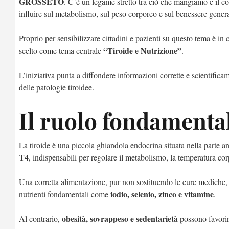
GROSSETO
. C’è un legame stretto tra ciò che mangiamo e il c
influire sul metabolismo, sul peso corporeo e sul benessere genera
Proprio per sensibilizzare cittadini e pazienti su questo tema è in
“Tiroide e Nutrizione”
scelto come tema centrale
.
L’iniziativa punta a diffondere informazioni corrette e scientifica
delle patologie tiroidee.
Il ruolo fondamental
La tiroide è una piccola ghiandola endocrina situata nella parte a
T4
, indispensabili per regolare il metabolismo, la temperatura corp
Una corretta alimentazione, pur non sostituendo le cure mediche, 
iodio, selenio, zinco e vitamine
nutrienti fondamentali come
.
obesità, sovrappeso e sedentarietà
Al contrario,
possono favorire