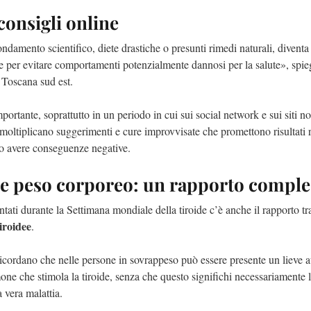
 consigli online
ondamento scientifico, diete drastiche o presunti rimedi naturali, diventa
si e per evitare comportamenti potenzialmente dannosi per la salute», spie
l Toscana sud est.
ortante, soprattutto in un periodo in cui sui social network e sui siti n
i moltiplicano suggerimenti e cure improvvisate che promettono risultati 
 avere conseguenze negative.
 e peso corporeo: un rapporto compl
ontati durante la Settimana mondiale della tiroide c’è anche il rapporto t
tiroidee
.
 ricordano che nelle persone in sovrappeso può essere presente un lieve
mone che stimola la tiroide, senza che questo significhi necessariamente 
 vera malattia.