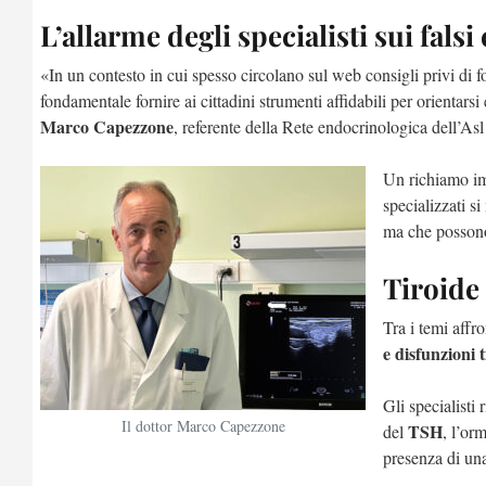
L’allarme degli specialisti sui falsi
«In un contesto in cui spesso circolano sul web consigli privi di f
fondamentale fornire ai cittadini strumenti affidabili per orientar
Marco Capezzone
, referente della Rete endocrinologica dell’As
Un richiamo imp
specializzati s
ma che possono
Tiroide
Tra i temi affr
e disfunzioni 
Gli specialisti
Il dottor Marco Capezzone
TSH
del
, l’or
presenza di una