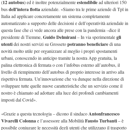
12 autobus
estendibile
(
) ed è inoltre potenzialmente
ad ulteriori 150
dell’intera flotta
bus
aziendale. «Siamo tra le prime aziende di Tpl in
Italia ad applicare concretamente un sistema completamente
automatizzato a supporto delle decisioni e dell’operatività aziendale in
questa fase che ci vede ancora alle prese con la pandemia –dice il
Guido Delmirani
gli
presidente di Tiemme,
– In via sperimentale
utenti
potranno beneficiare
dei nostri servizi su Grosseto
di una
novità molto utile per organizzare al meglio i propri spostamenti
urbani, conoscendo in anticipo tramite la nostra App gratuita, la
palina elettronica di fermata o con l’infobus esterno all’autobus, il
livello di riempimento dell’autobus di proprio interesse in arrivo alla
rispettiva fermata. Un’innovazione che va dunque nella direzione di
sviluppare tutte quelle nuove caratteristiche che un servizio come il
nostro è chiamato ad adottare alla luce dei profondi cambiamenti
imposti dal Covid».
Antonfrancesco
«Grazie a questa tecnologia – dicono il sindaco
Vivarelli Colonna
Fausto Turbanti
e l’assessore alla Mobilità
– è
possibile coniugare le necessità degli utenti che utilizzano il trasporto