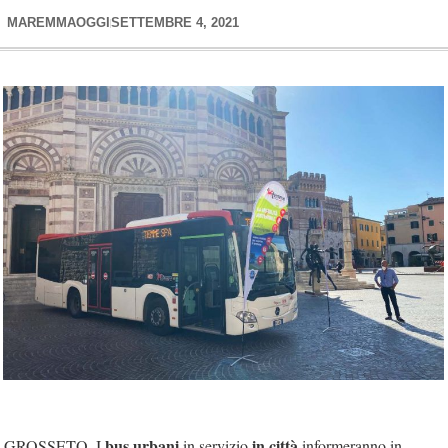
MAREMMAOGGI
SETTEMBRE 4, 2021
bus urbani
in città
GROSSETO. I
in servizio
informeranno in