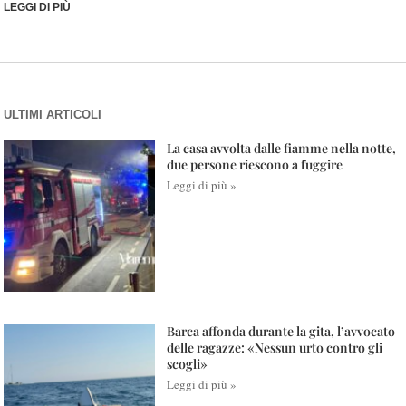
LEGGI DI PIÙ
ULTIMI ARTICOLI
La casa avvolta dalle fiamme nella notte,
due persone riescono a fuggire
Leggi di più »
Barca affonda durante la gita, l’avvocato
delle ragazze: «Nessun urto contro gli
scogli»
Leggi di più »