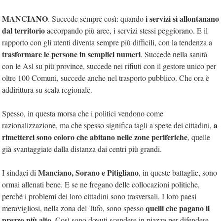
MANCIANO
i servizi si allontanano
. Succede sempre così: quando
dal territorio
accorpando più aree, i servizi stessi peggiorano. E il
rapporto con gli utenti diventa sempre più difficili, con la tendenza a
trasformare le persone in semplici numeri
. Succede nella sanità
con le Asl su più province, succede nei rifiuti con il gestore unico per
oltre 100 Comuni, succede anche nel trasporto pubblico. Che ora è
addirittura su scala regionale.
Spesso, in questa morsa che i politici vendono come
a
razionalizzazione, ma che spesso significa tagli a spese dei cittadini,
rimetterci sono coloro che abitano nelle zone periferiche
, quelle
già svantaggiate dalla distanza dai centri più grandi.
Manciano, Sorano e Pitigliano
I sindaci di
, in queste battaglie, sono
ormai allenati bene. E se ne fregano delle collocazioni politiche,
perché i problemi dei loro cittadini sono trasversali. I loro paesi
quelli che pagano il
meravigliosi, nella zona del Tufo, sono spesso
prezzo più alto.
Così sono dovuti scendere in piazza per difendere