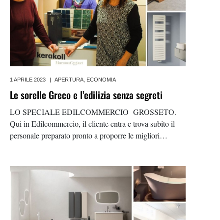
1 APRILE 2023
|
APERTURA
,
ECONOMIA
Le sorelle Greco e l’edilizia senza segreti
LO SPECIALE EDILCOMMERCIO GROSSETO.
Qui in Edilcommercio, il cliente entra e trova subito il
personale preparato pronto a proporre le migliori
soluzioni. Nata nel 1956 da Guerino Greco e Stella
Bortolotti, l’azienda è cresciuta insieme al territorio.
«Uno dei primi