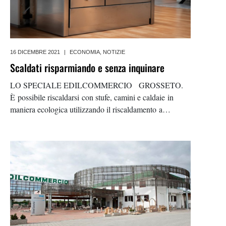
16 DICEMBRE 2021
|
ECONOMIA
,
NOTIZIE
Scaldati risparmiando e senza inquinare
LO SPECIALE EDILCOMMERCIO GROSSETO.
È possibile riscaldarsi con stufe, camini e caldaie in
maniera ecologica utilizzando il riscaldamento a
biomassa, gli impianti di riscaldamento a biomassa sono
una valida alternativa alle tradizionali caldaie a
combustibili fossili e consentono di riscaldare ambienti
domestici o industriali sfruttando una fonte