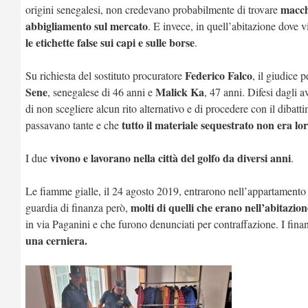
macchi
origini senegalesi, non credevano probabilmente di trovare
abbigliamento sul mercato
. E invece, in quell’abitazione dove 
le etichette false sui capi e sulle borse
.
Federico Falco
Su richiesta del sostituto procuratore
, il giudice 
Sene
Malick Ka
, senegalese di 46 anni e
, 47 anni. Difesi dagli 
di non scegliere alcun rito alternativo e di procedere con il dibat
tutto il materiale sequestrato non era lo
passavano tante e che
vivono e lavorano nella città del golfo da diversi anni
I due
.
Le fiamme gialle, il 24 agosto 2019, entrarono nell’appartamento d
molti di quelli che erano nell’abitazion
guardia di finanza però,
in via Paganini e che furono denunciati per contraffazione. I fina
una cerniera.