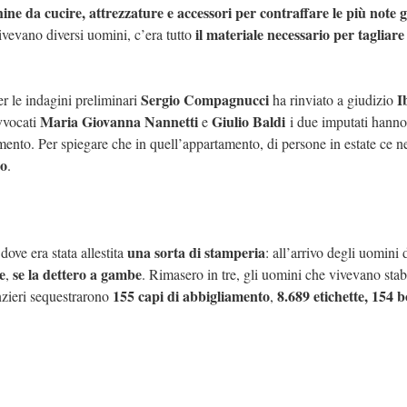
ne da cucire, attrezzature e accessori per contraffare le più note gr
il materiale necessario per tagliare
vivevano diversi uomini, c’era tutto
Sergio Compagnucci
I
per le indagini preliminari
ha rinviato a giudizio
Maria Giovanna Nannetti
Giulio Baldi
avvocati
e
i due imputati hanno
timento. Per spiegare che in quell’appartamento, di persone in estate ce n
ro
.
una sorta di stamperia
ove era stata allestita
: all’arrivo degli uomini 
e
se la dettero a gambe
,
. Rimasero in tre, gli uomini che vivevano sta
155 capi di abbigliamento
8.689 etichette, 154 
nzieri sequestrarono
,