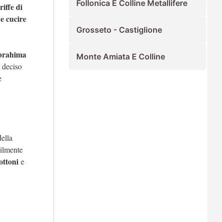
Follonica E Colline Metallifere
iffe di
 e cucire
Grosseto - Castiglione
brahima
Monte Amiata E Colline
 deciso
e
della
bilmente
bottoni
e