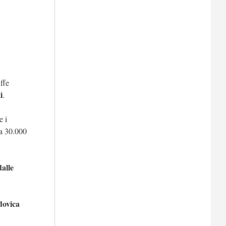
ffe
i
.
e i
 a 30.000
dalle
dovica