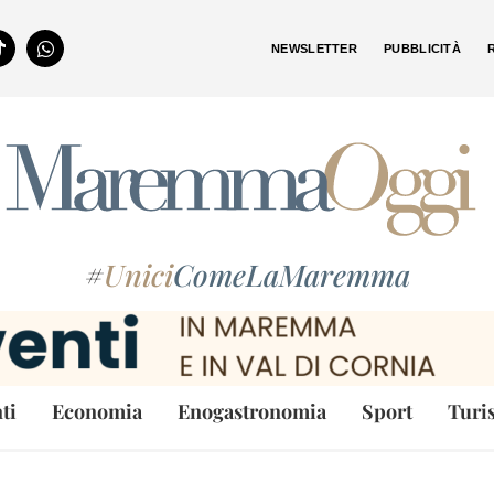
NEWSLETTER
PUBBLICITÀ
#
Unici
ComeLaMaremma
ti
Economia
Enogastronomia
Sport
Turi