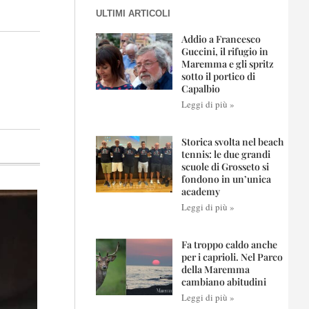
ULTIMI ARTICOLI
Addio a Francesco
Guccini, il rifugio in
Maremma e gli spritz
sotto il portico di
i
Capalbio
Leggi di più »
Storica svolta nel beach
tennis: le due grandi
scuole di Grosseto si
fondono in un’unica
academy
Leggi di più »
Fa troppo caldo anche
per i caprioli. Nel Parco
della Maremma
cambiano abitudini
Leggi di più »