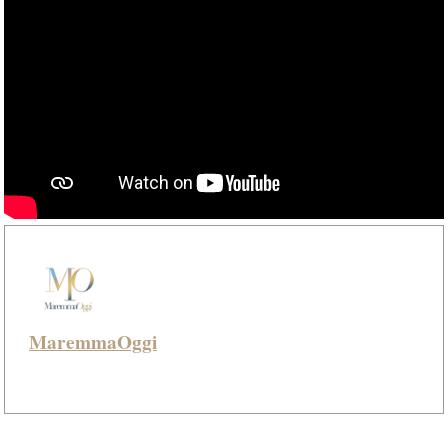
MaremmaOggi