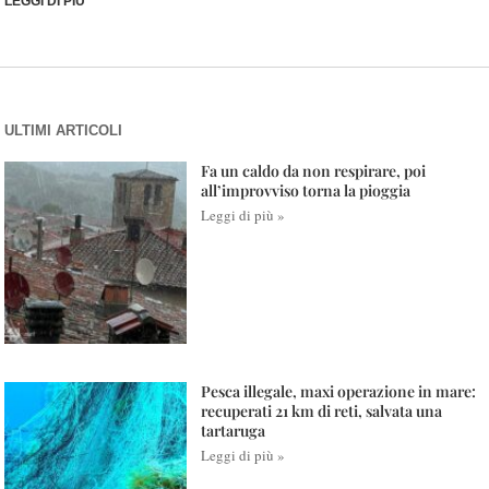
LEGGI DI PIÙ
ULTIMI ARTICOLI
Fa un caldo da non respirare, poi
all’improvviso torna la pioggia
Leggi di più »
Pesca illegale, maxi operazione in mare:
recuperati 21 km di reti, salvata una
tartaruga
Leggi di più »