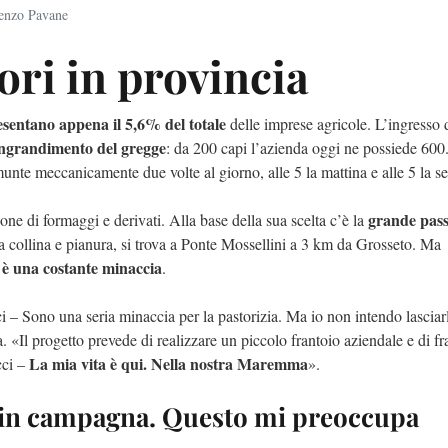
enzo Pavane
tori in provincia
sentano appena il 5,6% del totale
delle imprese agricole. L’ingresso 
ngrandimento del gregge
: da 200 capi l’azienda oggi ne possiede 600
unte meccanicamente due volte al giorno, alle 5 la mattina e alle 5 la se
grande pass
one di formaggi e derivati. Alla base della sua scelta c’è la
tra collina e pianura, si trova a Ponte Mossellini a 3 km da Grosseto. Ma
 è una costante minaccia
.
 – Sono una seria minaccia per la pastorizia. Ma io non intendo lasciarl
a. «Il progetto prevede di realizzare un piccolo frantoio aziendale e di f
La mia vita è qui. Nella nostra Maremma
cci –
».
 in campagna. Questo mi preoccupa