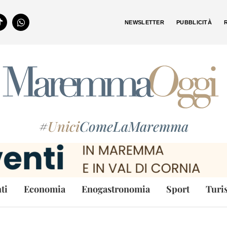
NEWSLETTER
PUBBLICITÀ
#
Unici
ComeLaMaremma
ti
Economia
Enogastronomia
Sport
Turi