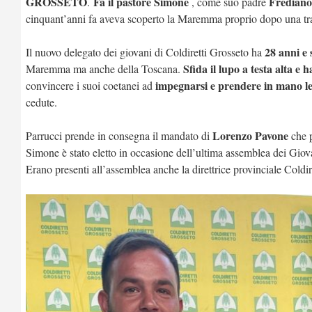
GROSSETO
Fa il pastore Simone
Frediano
.
, come suo padre
cinquant’anni fa aveva scoperto la Maremma proprio dopo una tra
28 anni e
Il nuovo delegato dei giovani di Coldiretti Grosseto ha
Sfida il lupo a testa alta e 
Maremma ma anche della Toscana.
impegnarsi e prendere in mano le 
convincere i suoi coetanei ad
cedute.
Lorenzo Pavone
Parrucci prende in consegna il mandato di
che p
Simone è stato eletto in occasione dell’ultima assemblea dei Giov
Erano presenti all’assemblea anche la direttrice provinciale Coldir