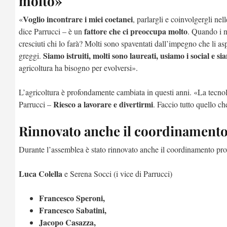
molto»
Voglio incontrare i miei coetanei
«
, parlargli e coinvolgergli ne
fattore che ci preoccupa molto
dice Parrucci – è un
. Quando i n
cresciuti chi lo farà? Molti sono spaventati dall’impegno che li asp
Siamo istruiti, molti sono laureati, usiamo i social e s
greggi.
agricoltura ha bisogno per evolversi».
L’agricoltura è profondamente cambiata in questi anni. «La tecnol
Riesco a lavorare e divertirmi
Parrucci –
. Faccio tutto quello ch
Rinnovato anche il coordinamento 
Durante l’assemblea è stato rinnovato anche il coordinamento pr
Luca Colella
e Serena Socci (i vice di Parrucci)
Francesco Speroni,
Francesco Sabatini,
Jacopo Casazza,