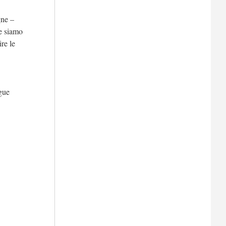
gne –
ve siamo
re le
egue