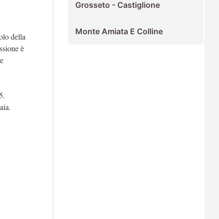
Grosseto - Castiglione
Monte Amiata E Colline
olo della
ssione è
re
5.
aia.