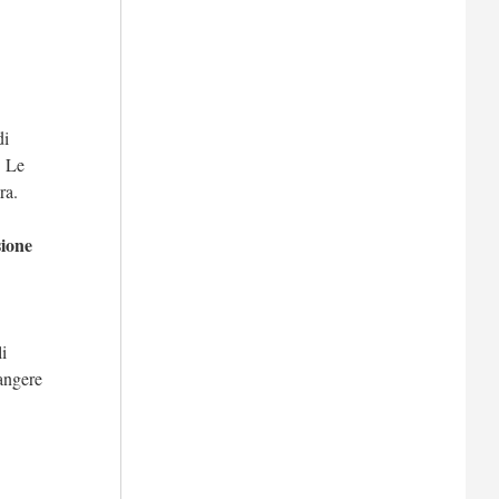
di
. Le
ra.
ione
i
rangere