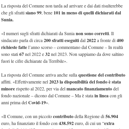
La risposta del Comune non tarda ad arrivare e dai dati risulterebbe
siano 99
101 in meno di quelli dichiarati dal
che gli sfratti
, bene
Sunia.
non sono corretti
«I numeri sugli sfratti dichiarati da Sunia
. Il
200 sfratti eseguiti
2022
400
sindacato parla di circa
dal
a fronte di
richieste fatte
l’anno scorso – commentano dal Comune – In realtà
67
32
sono stati
nel 2022 e
nel 2023. Non sappiamo da dove saltino
fuori le cifre dichiarate da Terribile».
questione del contributo
La risposta del Comune arriva anche sulla
2023 la disponibilità del fondo è stata
affitti. «Effettivamente nel
minore
mancato finanziamento
rispetto al 2022, per via del
del
in linea
fondo nazionale – dicono dal Comune – Ma è stata
con gli
Covid-19
anni prima del
».
contributo
56.904
«Il Comune, con un piccolo
della Regione di
438.592
extra
euro, ha finanziato il fondo con
euro, di cui un “