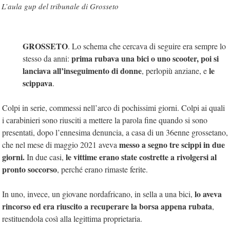
L’aula gup del tribunale di Grosseto
GROSSETO
. Lo schema che cercava di seguire era sempre lo
prima rubava una bici o uno scooter, poi si
stesso da anni:
lanciava all’inseguimento di donne
le
, perlopiù anziane, e
scippava
.
Colpi in serie, commessi nell’arco di pochissimi giorni. Colpi ai quali
i carabinieri sono riusciti a mettere la parola fine quando si sono
presentati, dopo l’ennesima denuncia, a casa di un 36enne grossetano,
messo a segno tre scippi in due
che nel mese di maggio 2021 aveva
giorni.
le vittime erano state costrette a rivolgersi al
In due casi,
pronto soccorso
, perché erano rimaste ferite.
lo aveva
In uno, invece, un giovane nordafricano, in sella a una bici,
rincorso ed era riuscito a recuperare la borsa appena rubata
,
restituendola così alla legittima proprietaria.