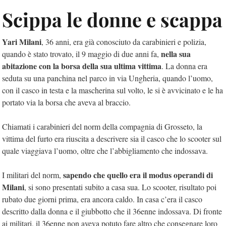
Scippa le donne e scappa
Yari Milani
, 36 anni, era già conosciuto da carabinieri e polizia,
nella sua
quando è stato trovato, il 9 maggio di due anni fa,
abitazione con la borsa della sua ultima vittima
. La donna era
seduta su una panchina nel parco in via Ungheria, quando l’uomo,
con il casco in testa e la mascherina sul volto, le si è avvicinato e le ha
portato via la borsa che aveva al braccio.
Chiamati i carabinieri del norm della compagnia di Grosseto, la
vittima del furto era riuscita a descrivere sia il casco che lo scooter sul
quale viaggiava l’uomo, oltre che l’abbigliamento che indossava.
sapendo che quello era il modus operandi di
I militari del norm,
Milani
, si sono presentati subito a casa sua. Lo scooter, risultato poi
rubato due giorni prima, era ancora caldo. In casa c’era il casco
descritto dalla donna e il giubbotto che il 36enne indossava. Di fronte
ai militari, il 36enne non aveva potuto fare altro che consegnare loro