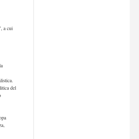
, a cui
la
istica.
itica del
o
ropa
nza,