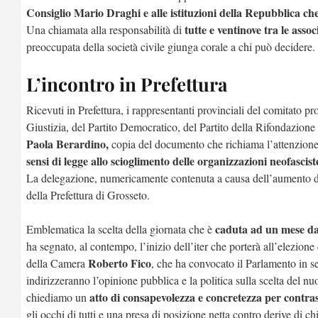
Consiglio Mario Draghi e alle istituzioni della Repubblica che
tutte e ventinove tra le assoc
Una chiamata alla responsabilità di
preoccupata della società civile giunga corale a chi può decidere.
L’incontro in Prefettura
Ricevuti in Prefettura, i rappresentanti provinciali del comitato pr
Giustizia, del Partito Democratico, del Partito della Rifondazione 
Paola Berardino,
copia del documento che richiama l’attenzione 
sensi di legge allo scioglimento delle organizzazioni neofascist
La delegazione, numericamente contenuta a causa dell’aumento dei
della Prefettura di Grosseto.
caduta ad un mese dal
Emblematica la scelta della giornata che è
ha segnato, al contempo, l’inizio dell’iter che porterà all’elezion
Roberto Fico
della Camera
, che ha convocato il Parlamento in s
indirizzeranno l’opinione pubblica e la politica sulla scelta del n
atto di consapevolezza e concretezza per contra
chiediamo un
gli occhi di tutti e una presa di posizione netta contro derive di c