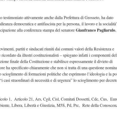
go testimoniato attivamente anche dalla Prefettura di Grosseto, ha dato
leanza democratica e antifascista per la persona, il lavoro e la socialità”
Gianfranco Pagliarulo
tecipazione alla conferenza stampa del senatore
,
vimenti, partiti e sindacati riuniti dai comuni valori della Resistenza e
ricordato da illustri costituzionalisti – spiegano infatti i componenti del
ione finale della Costituzione e stabilisce espressamente il divieto di
atore ha specificato chiaramente che non si tratta di una questione nominal
o scioglimento di formazioni politiche che esprimono l’ideologia e la pol
“i casi straordinari di necessità e di urgenza” lo scioglimento per decret
ticolo 1, Articolo 21, Ars, Cgil, Cisl, Comitati Dossetti, Cdc, Cus, Eu
biente, Libera, Libertà e Giustizia, M5S, Pd, Prc, Rete della Conosce