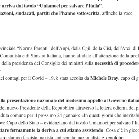
 arriva dal tavolo “Uniamoci per salvare l’Italia”
.
iazioni, sindacati, partiti che l’hanno sottoscritta
, affinché la voce
ovinciale “Norma Parenti” dell’Anpi, della Cgil, della Cisl, dell’Arci, di 
pref
Comunista e di Sinistra Italiana, hanno affidato all’attenzione della
necessità di proceder
della presidenza del Consiglio dei ministri sulla
e
.
Michele Bray
 contagi per il Covid – 19, è stata accolta da
, capo di 
la presentazione nazionale del medesimo appello al Governo itali
e del nuovo Presidente della Repubblica attraverso la lettera odierna del p
eduta comune per il prossimo 24 gennaio: «In questi giorni che inevitab
uovo Capo dello Stato – evidenziano dal tavolo Uniamoci per salvare l’Ita
stare fermamente la deriva a cui stiamo assistendo
. Cosa c’è in gioco
hiaro stampo fascista, nazista, antisemita, nazionalista e xenofobo