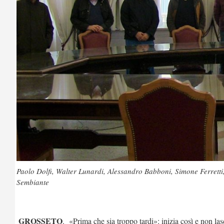
Paolo Dolfi, Walter Lunardi, Alessandro Babboni, Simone Ferretti
Sembiante
GROSSETO
. «Prima che sia troppo tardi»: inizia così e non la