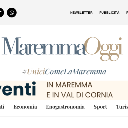
NEWSLETTER
PUBBLICITÀ
#
Unici
ComeLaMaremma
ti
Economia
Enogastronomia
Sport
Turi