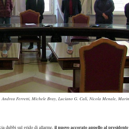
, Andrea Ferretti, Michele Bray, Luciano G. Calì, Nicola Menale, Mari
il nuovo accorato appello al presidente
scia dubbi sul grido di allarme,