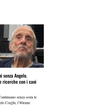
ni senza Angelo.
e ricerche con i cani
tinuano senza sosta le
elo Corghi, l’80enne