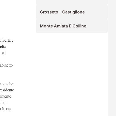
Grosseto - Castiglione
Monte Amiata E Colline
Libertà e
etta
e ai
gabinetto
ano
e che
residente
ilmente
lia –
 è sotto