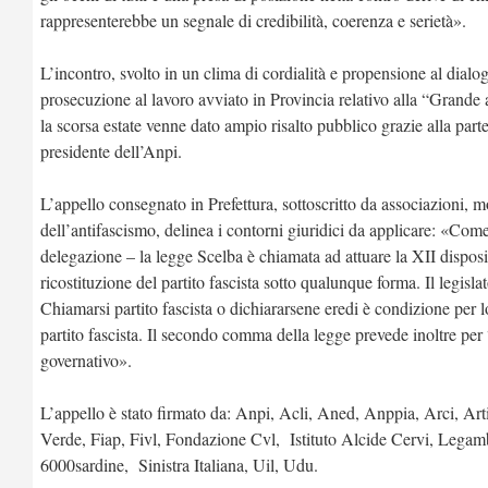
rappresenterebbe un segnale di credibilità, coerenza e serietà».
L’incontro, svolto in un clima di cordialità e propensione al dialo
prosecuzione al lavoro avviato in Provincia relativo alla “Grande al
la scorsa estate venne dato ampio risalto pubblico grazie alla par
presidente dell’Anpi.
L’appello consegnato in Prefettura, sottoscritto da associazioni, mo
dell’antifascismo, delinea i contorni giuridici da applicare: «Come 
delegazione – la legge Scelba è chiamata ad attuare la XII disposiz
ricostituzione del partito fascista sotto qualunque forma. Il legisl
Chiamarsi partito fascista o dichiararsene eredi è condizione per l
partito fascista. Il secondo comma della legge prevede inoltre per 
governativo».
L’appello è stato firmato da: Anpi, Acli, Aned, Anppia, Arci, Ar
Verde, Fiap, Fivl, Fondazione Cvl, Istituto Alcide Cervi, Legam
6000sardine, Sinistra Italiana, Uil, Udu.