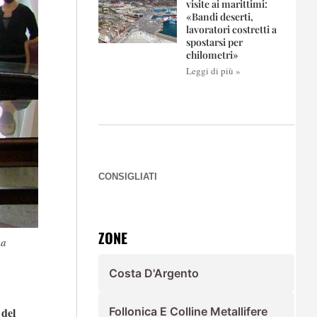
visite ai marittimi:
«Bandi deserti,
lavoratori costretti a
spostarsi per
chilometri»
Leggi di più »
CONSIGLIATI
ZONE
na
Costa D'Argento
Follonica E Colline Metallifere
 del