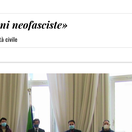
oni neofasciste»
tà civile