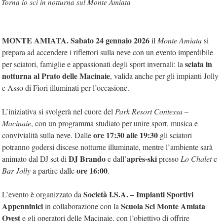
Torna lo sci in notturna sul Monte Amiata
MONTE AMIATA. Sabato 24 gennaio 2026
il
Monte Amiata
si
prepara ad accendere i riflettori sulla neve con un evento imperdibile
sciata in
per sciatori, famiglie e appassionati degli sport invernali: la
notturna al Prato delle Macinaie
, valida anche per gli impianti Jolly
e Asso di Fiori illuminati per l’occasione.
L’iniziativa si svolgerà nel cuore del
Park Resort Contessa –
Macinaie
, con un programma studiato per unire sport, musica e
ore 17:30 alle 19:30
convivialità sulla neve. Dalle
gli sciatori
potranno godersi discese notturne illuminate, mentre l’ambiente sarà
DJ Brando
après-ski
animato dal DJ set di
e dall’
presso
Lo Chalet
e
ore 16:00
Bar Jolly
a partire dalle
.
Società I.S.A. – Impianti Sportivi
L’evento è organizzato da
Appenninici
Scuola Sci Monte Amiata
in collaborazione con la
Ovest
e gli operatori delle Macinaie, con l’obiettivo di offrire