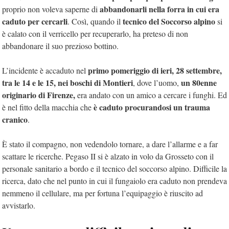
abbandonarli nella forra in cui era
proprio non voleva saperne di
caduto per cercarli
tecnico del Soccorso alpino
. Così, quando il
si
è calato con il verricello per recuperarlo, ha preteso di non
abbandonare il suo prezioso bottino.
primo pomeriggio di ieri, 28 settembre,
L’incidente è accaduto nel
tra le 14 e le 15, nei boschi di Montieri
un 80enne
, dove l’uomo,
originario di Firenze,
era andato con un amico a cercare i funghi. Ed
è caduto procurandosi un trauma
è nel fitto della macchia che
cranico
.
È stato il compagno, non vedendolo tornare, a dare l’allarme e a far
scattare le ricerche. Pegaso II si è alzato in volo da Grosseto con il
personale sanitario a bordo e il tecnico del soccorso alpino. Difficile la
ricerca, dato che nel punto in cui il fungaiolo era caduto non prendeva
nemmeno il cellulare, ma per fortuna l’equipaggio è riuscito ad
avvistarlo.