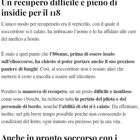
Un recupero difficile e pieno di
insidie per il 118
L’unico modo per recuperarlo era il verricello, con il quale il
soccorritore si è calato, ha imbracato l’uomo e lo ha affidato alle cure
del medico a bordo.
l’80enne, prima di essere issato
È stato a quel punto che
sull’elisoccorso, ha chiesto si poter portare anche il suo prezioso
paniere di funghi
. Così, al soccorritore non è restato altro che
mettersi il cesto a tracolla e issarsi sull’elicottero.
manovra di recupero
difficile e insidioso
Peraltro la
, un un posto
la perizia del pilota e del
come sono i boschi, ha richiesto tutta
personale di bordo
l’abilità di chi si è calato
, nonché
. Da effettuare,
inoltre, nel più breve tempo possibile poiché non conoscendo le
condizioni del ferito, ogni minuto era prezioso per la sua vita.
Anche in pronto soccorso con i