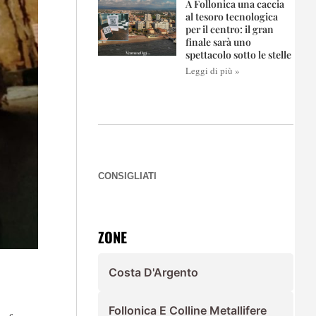
A Follonica una caccia
al tesoro tecnologica
per il centro: il gran
finale sarà uno
spettacolo sotto le stelle
Leggi di più »
CONSIGLIATI
ZONE
Costa D'Argento
Follonica E Colline Metallifere