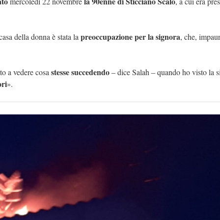
ato
la 90enne di Sticciano Scalo
mercoledì 22 novembre
, a cui era pre
preoccupazione per la signora
casa della donna è stata la
, che, impaur
stesse succedendo
ato a vedere cosa
– dice Salah – quando ho visto la s
ori
».