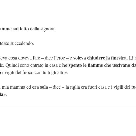
iamme sul tetto
della signora.
 stesse succedendo.
voleva chiudere la finestra
peva cosa doveva fare – dice l’eroe – e
. Lì
ho spento le fiamme che uscivano da
le. Quindi sono entrato in casa e
i vigili del fuoco con tutti gli altri».
era sola
 di mia mamma ed
– dice – la figlia era fuori casa e i vigili del f
la
».