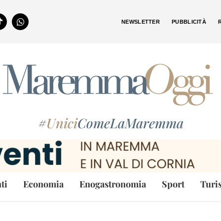
NEWSLETTER
PUBBLICITÀ
#
Unici
ComeLaMaremma
ti
Economia
Enogastronomia
Sport
Turi