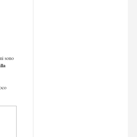
 mi sono
lla
uoco