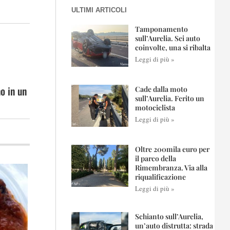
ULTIMI ARTICOLI
Tamponamento
sull’Aurelia. Sei auto
coinvolte, una si ribalta
Leggi di più »
o in un
Cade dalla moto
sull’Aurelia. Ferito un
motociclista
Leggi di più »
Oltre 200mila euro per
il parco della
Rimembranza. Via alla
riqualificazione
Leggi di più »
Schianto sull’Aurelia,
un’auto distrutta: strada