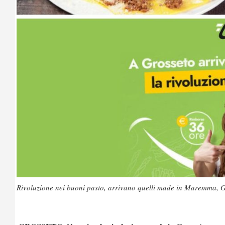
Rivoluzione nei buoni pasto, arrivano quelli made in Maremma,