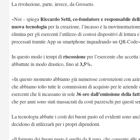
La rivoluzione, parte, invece, da Grosseto.
Riccardo Setti, co-fondatore e responsabile del
«Noi – spiega
nuova tecnologia
per la creazione, l’incasso e la movimentazion
elimina per gli esercenti l’utilizzo di costosi dispositivi di lettura
processati tramite App su smartphone inquadrando un QR-Code»
riscossione
In questo modo i tempi di
per l’esercente che accett
3,5%.
abbattute in modo drastico, fino al
«In questo momento abbiamo già numerose convenzioni con aziende
che abbiamo tolto tutte le commissioni di acquisto per le aziend
36 ore dall’emissione della fat
esercenti che li incassano in sole
che per anni sono stati massacrati da costi pazzeschi per questi se
La tecnologia abbatte i costi dei buoni pasto ed evidenti sono anc
decidono di utilizzarli per i propri dipendenti.
«Il formato dei buoni pasto è quello da 8 euro, che consente alle az