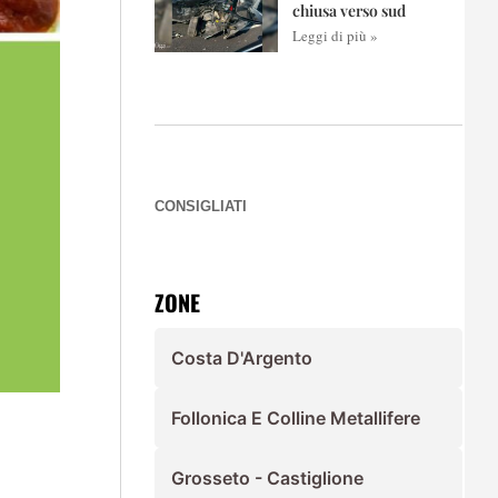
chiusa verso sud
Leggi di più »
CONSIGLIATI
ZONE
Costa D'Argento
Follonica E Colline Metallifere
Grosseto - Castiglione