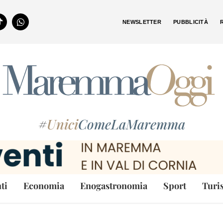
NEWSLETTER
PUBBLICITÀ
#
Unici
ComeLaMaremma
ti
Economia
Enogastronomia
Sport
Turi