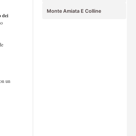
Monte Amiata E Colline
 dei
co
de
con un