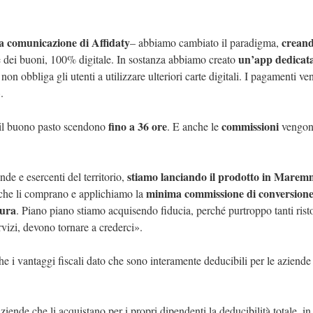
la comunicazione di Affidaty
crean
– abbiamo cambiato il paradigma,
un’app dedicat
e dei buoni, 100% digitale. In sostanza abbiamo creato
 e non obbliga gli utenti a utilizzare ulteriori carte digitali. I pagamenti v
.
fino a 36 ore
commissioni
a il buono pasto scendono
. E anche le
vengo
stiamo lanciando il prodotto in Mare
 e esercenti del territorio,
minima commissione di conversion
e che li comprano e applichiamo la
tura
. Piano piano stiamo acquisendo fiducia, perché purtroppo tanti risto
rvizi, devono tornare a crederci».
he i vantaggi fiscali dato che sono interamente deducibili per le aziende
iende che li acquistano per i propri dipendenti la deducibilità totale, in