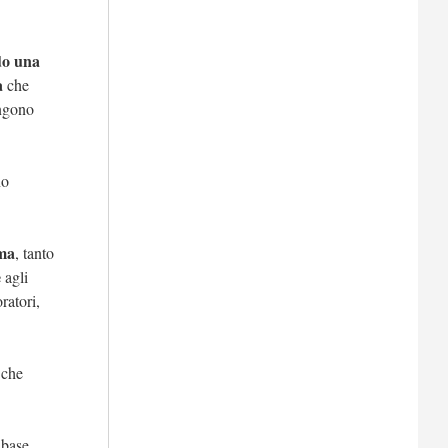
do una
a
che
engono
no
mma
, tanto
e
agli
ratori,
 che
 base