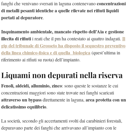
concentrazioni
fanghi che venivano sversati in laguna contenevano
di metalli pesanti identiche a quelle rilevate nei rifiuti liquidi
portati al depuratore
.
Inquinamento ambientale, mancato rispetto dell’Aia e gestione
illecita di rifiuti
Il
i reati che il pm ha contestato ai quattro indagati.
gip del tribunale di Grosseto ha disposto il sequestro preventivo
della linea chimico-fisica e di quella biologica
(quest’ultima in
riferimento ai rifiuti su ruota) dell’impianto.
Liquami non depurati nella riserva
Fenoli, aldeidi, alluminio, zinco
: sono queste le sostanze le cui
concentrazioni maggiori sono state trovate nei fanghi scaricati
attraverso un bypass
area protetta con un
direttamente in laguna,
delicatissimo equilibrio
.
La società, secondo gli accertamenti svolti dai carabinieri forestali,
depuravano parte dei fanghi che arrivavano all’impianto con le