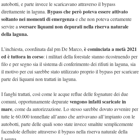
autobotti, e parte invece le scaricavano attraverso il bypass
Bypass che però poteva essere attivato
direttamente in laguna.
soltanto nei momenti di emergenza
e che non poteva certamente
sversare liquami non depurati nella riserva naturale
servire a
della laguna.
è cominciata a metà 2021
L’inchiesta, coordinata dal pm De Marco,
ed è tuttora in corso
: i militari della forestale stanno ricostruendo per
filo e per segno sia il sistema di conferimento dei rifiuti in laguna, sia
il motivo per cui sarebbe stato utilizzato proprio il bypass per scaricare
parte dei liquami non trattati in laguna.
I fanghi trattati, così come le acque reflue delle fognature dei due
vengono infatti scaricate in
comuni, opportunamente depurate
mare
, come da autorizzazione. Lo stesso sarebbe dovuto avvenire per
tutte le 60.000 tonnellate all’anno che arrivavano all’impianto con le
autobotti, parte delle quali sono state invece smaltite semplicemente
facendole defluire attraverso il bypass nella riserva naturale della
Laguna.