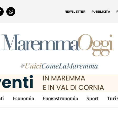
NEWSLETTER
PUBBLICITÀ
#
Unici
ComeLaMaremma
ti
Economia
Enogastronomia
Sport
Turi