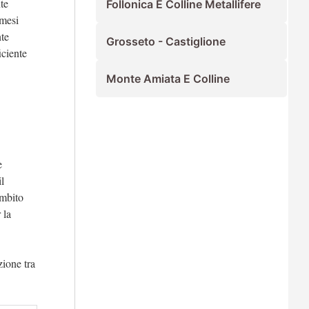
te
Follonica E Colline Metallifere
 mesi
nte
Grosseto - Castiglione
iciente
Monte Amiata E Colline
e
l
ambito
 la
zione tra