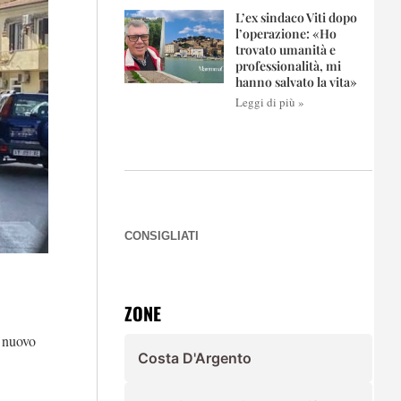
L’ex sindaco Viti dopo
l’operazione: «Ho
trovato umanità e
professionalità, mi
hanno salvato la vita»
Leggi di più »
CONSIGLIATI
ZONE
n nuovo
Costa D'Argento