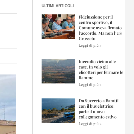
ULTIMI ARTICOLI
Fideiussione per il
centro sportivo, il
Comune aveva firmato
l’accordo. Ma non l’US
Grosseto
Leggi di più »
Incendio vicino alle
case. In volo gli
elicotteri per fermare le
fiamme
Leggi di più »
Da Suvereto a Baratti
con il bus elettrico:
parte il nuovo
collegamento estivo
Leggi di più »