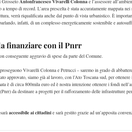
Antonfrancesco Vivarelli Colonna
di Grosseto
e l’assessore all’ambien
o a tempo di record. L’area prescelta è stata accuratamente mappata nei
uttura, verrà riqualificata anche dal punto di vista urbanistico. È importa
parlando, infatti, di un complesso energeticamente sostenibile e autosuff
a finanziare con il Pnrr
o, con conseguente aggravio di spese da parte del Comune.
 proseguono Vivarelli Colonna e Petrucci – saremo in grado di abbatter
stato approvato, siamo già al lavoro, con l’Ato Toscana sud, per ottenere i
ata è di circa 800mila euro ed è nostra intenzione ottenere i fondi nell’
(Pnrr) da destinare a progetti per il rafforzamento delle infrastrutture per
accessibile ai cittadini
 sarà
e sarà gestito grazie ad un’apposita conven