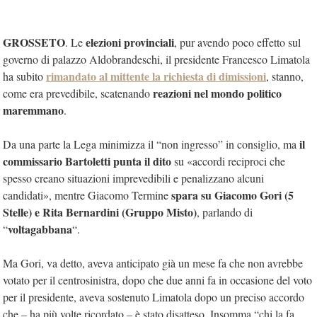
GROSSETO
elezioni provinciali
. Le
, pur avendo poco effetto sul
governo di palazzo Aldobrandeschi, il presidente Francesco Limatola
rimandato al mittente la richiesta di dimissioni
ha subito
, stanno,
reazioni nel mondo politico
come era prevedibile, scatenando
maremmano
.
il
Da una parte la Lega minimizza il “non ingresso” in consiglio, ma
commissario Bartoletti punta il dito
su «accordi reciproci che
spesso creano situazioni imprevedibili e penalizzano alcuni
spara su Giacomo Gori (5
candidati», mentre Giacomo Termine
Stelle) e Rita Bernardini (Gruppo Misto)
, parlando di
voltagabbana
“
“.
Ma Gori, va detto, aveva anticipato già un mese fa che non avrebbe
votato per il centrosinistra, dopo che due anni fa in occasione del voto
per il presidente, aveva sostenuto Limatola dopo un preciso accordo
che – ha più volte ricordato – è stato disatteso. Insomma “chi la fa,