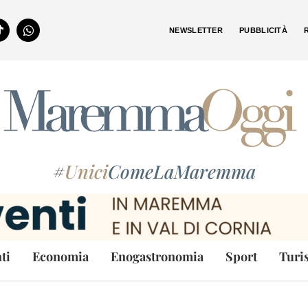
NEWSLETTER
PUBBLICITÀ
#
Unici
ComeLaMaremma
ti
Economia
Enogastronomia
Sport
Turi