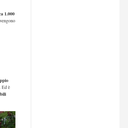
ca 1.000
i, vengono
ppio
. Ed è
bili