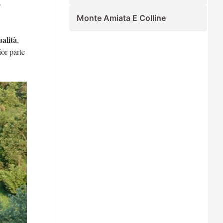
o
Monte Amiata E Colline
ualità
,
or parte