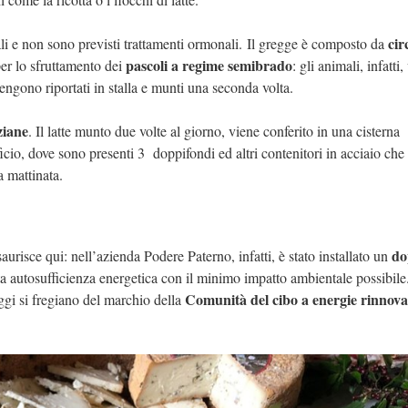
cir
ali e non sono previsti trattamenti ormonali. Il gregge è composto da
pascoli a regime semibrado
per lo sfruttamento dei
: gli animali, infatt
ngono riportati in stalla e munti una seconda volta.
ziane
. Il latte munto due volte al giorno, viene conferito in una cisterna
ificio, dove sono presenti 3 doppifondi ed altri contenitori in acciaio che
a mattinata.
do
saurisce qui: nell’azienda Podere Paterno, infatti, è stato installato un
 autosufficienza energetica con il minimo impatto ambientale possibile
Comunità del cibo a energie rinnova
aggi si fregiano del marchio della