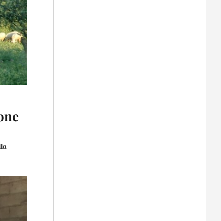
zione
lla