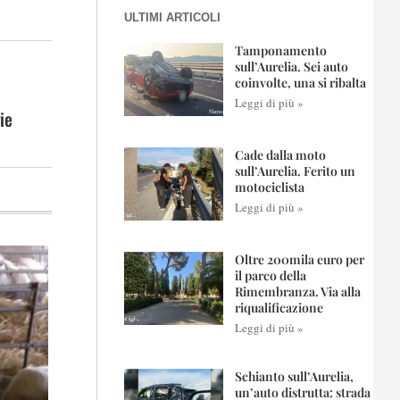
ULTIMI ARTICOLI
Tamponamento
sull’Aurelia. Sei auto
coinvolte, una si ribalta
Leggi di più »
ie
Cade dalla moto
sull’Aurelia. Ferito un
motociclista
Leggi di più »
Oltre 200mila euro per
il parco della
Rimembranza. Via alla
riqualificazione
Leggi di più »
Schianto sull’Aurelia,
un’auto distrutta: strada