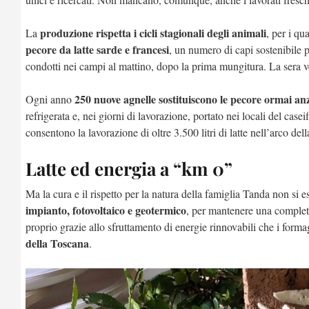
produzione rispetta i cicli stagionali degli animali
La
, per i qu
pecore da latte sarde e francesi
, un numero di capi sostenibile 
condotti nei campi al mattino, dopo la prima mungitura. La sera ve
250 nuove agnelle sostituiscono le pecore ormai an
Ogni anno
refrigerata e, nei giorni di lavorazione, portato nei locali del case
consentono la lavorazione di oltre 3.500 litri di latte nell’arco dell
Latte ed energia a “km 0”
Ma la cura e il rispetto per la natura della famiglia Tanda non si e
impianto, fotovoltaico e geotermico
, per mantenere una completa
proprio grazie allo sfruttamento di energie rinnovabili che i form
della Toscana
.