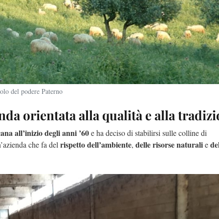
colo del podere Paterno
enda orientata alla qualità e alla tradi
ana all’inizio degli anni ’60
e ha deciso di stabilirsi sulle colline di
rispetto dell’ambiente
delle risorse naturali
de
’azienda che fa del
,
e