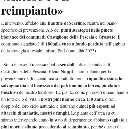
reimpianto»
Bandite di Scarlino
L’intervento, affidato alle
, rientra nel piano
punti strategici nelle pinete
specifico di prevenzione Aib dei
litoranee dei comuni di Castiglione della Pescaia e Grosseto
. Il
180mila euro a fondo perduto
contributo stanziato è di
nell’ambito
della strategia forestale, misura Praf (annualità 2023).
necessari ed essenziali
«Sono interventi
– dice la sindaca di
Elena Nappi
Castiglione della Pescaia,
– non soltanto per la
riqualificazione, la
prevenzione degli incendi ma soprattutto per la
salvaguardia e il benessere del patrimonio arboreo, pinetato e
boschivo
del nostro territorio. Le piante, come gli esseri umani, hanno
nostri pini hanno circa 150 anni
un loro ciclo di vita: i
, oltre il
più esposti ad
doppio del loro ciclo naturale, e risultano quindi
attacchi di malattie, insetti e funghi
. Le piante dell’area su cui
tagliato i
stiamo intervenendo erano in stato di deperimento: abbiamo
pini morti e stiamo procedendo al reimpianto
, perché questo è il