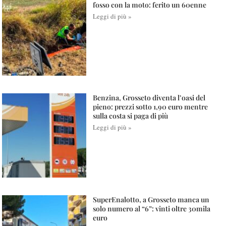
fosso con la moto: ferito un 60enne
Leggi di più »
Benzina, Grosseto diventa l’oasi del
pieno: prezzi sotto 1,90 euro mentre
sulla costa si paga di più
Leggi di più »
SuperEnalotto, a Grosseto manca un
solo numero al “6”: vinti oltre 30mila
euro