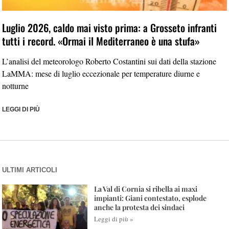
Luglio 2026, caldo mai visto prima: a Grosseto infranti
tutti i record. «Ormai il Mediterraneo è una stufa»
L’analisi del meteorologo Roberto Costantini sui dati della stazione
LaMMA: mese di luglio eccezionale per temperature diurne e
notturne
LEGGI DI PIÙ
ULTIMI ARTICOLI
La Val di Cornia si ribella ai maxi
impianti: Giani contestato, esplode
anche la protesta dei sindaci
Leggi di più »