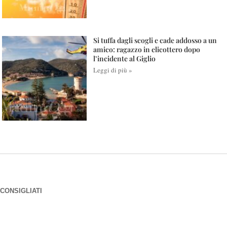
Si tuffa dagli scogli e cade addosso a un
amico: ragazzo in elicottero dopo
l’incidente al Giglio
Leggi di più »
CONSIGLIATI