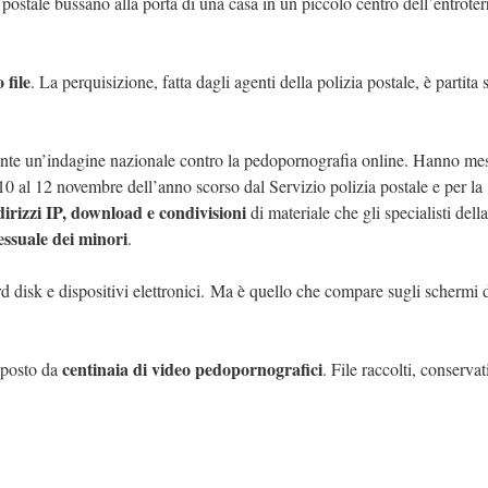
a postale bussano alla porta di una casa in un piccolo centro dell’entroter
 file
. La perquisizione, fatta dagli agenti della polizia postale, è partita 
rante un’indagine nazionale contro la pedopornografia online. Hanno me
0 al 12 novembre dell’anno scorso dal Servizio polizia postale e per la
dirizzi IP, download e condivisioni
di materiale che gli specialisti della
essuale dei minori
.
 disk e dispositivi elettronici. Ma è quello che compare sugli schermi 
centinaia di video pedopornografici
mposto da
. File raccolti, conservat