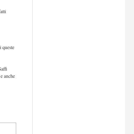
atti
i queste
affi
i e anche