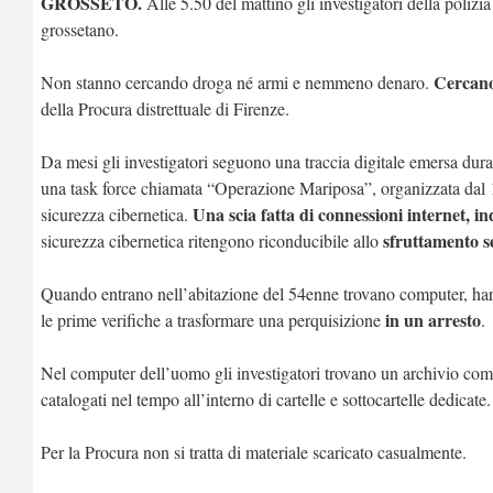
GROSSETO.
Alle 5.50 del mattino gli investigatori della polizi
grossetano.
Cercano
Non stanno cercando droga né armi e nemmeno denaro.
della Procura distrettuale di Firenze.
Da mesi gli investigatori seguono una traccia digitale emersa du
una task force chiamata “Operazione Mariposa”, organizzata dal 1
Una scia fatta di connessioni internet, in
sicurezza cibernetica.
sfruttamento s
sicurezza cibernetica ritengono riconducibile allo
Quando entrano nell’abitazione del 54enne trovano computer, hard
in un arresto
le prime verifiche a trasformare una perquisizione
.
Nel computer dell’uomo gli investigatori trovano un archivio co
catalogati nel tempo all’interno di cartelle e sottocartelle dedicate.
Per la Procura non si tratta di materiale scaricato casualmente.