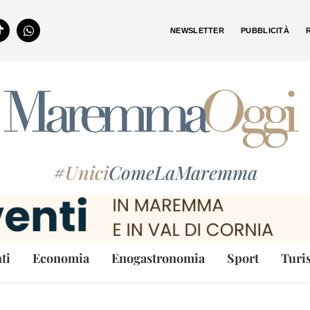
NEWSLETTER
PUBBLICITÀ
#
Unici
ComeLaMaremma
ti
Economia
Enogastronomia
Sport
Turi