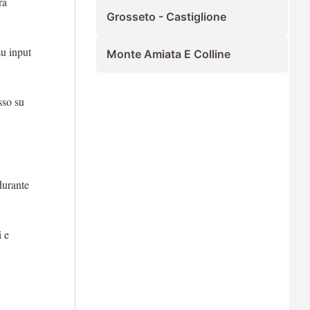
ra
Grosseto - Castiglione
su input
Monte Amiata E Colline
sso su
durante
i e