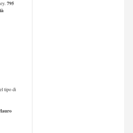
795
key.
ià
l tipo di
Mauro