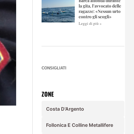
Barca affonda durante
la gita, l’avvocato delle
ragazze: «Nessun urto
contro gli scogli»
Leggi di più »
CONSIGLIATI
ZONE
Costa D'Argento
Follonica E Colline Metallifere