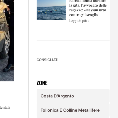
Barca affonda durante
la gita, l’avvocato delle
ragazze: «Nessun urto
contro gli scogli»
Leggi di più »
CONSIGLIATI
ZONE
Costa D'Argento
tentati
Follonica E Colline Metallifere