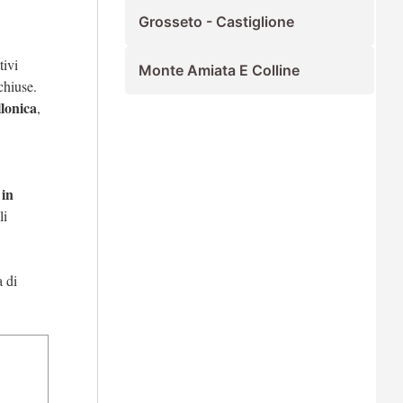
Grosseto - Castiglione
tivi
Monte Amiata E Colline
chiuse.
llonica
,
in
li
a di