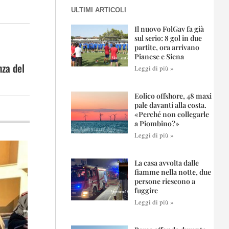
ULTIMI ARTICOLI
Il nuovo FolGav fa già
sul serio: 8 gol in due
partite, ora arrivano
Pianese e Siena
nza del
Leggi di più »
Eolico offshore, 48 maxi
pale davanti alla costa.
«Perché non collegarle
a Piombino?»
Leggi di più »
La casa avvolta dalle
fiamme nella notte, due
persone riescono a
fuggire
Leggi di più »