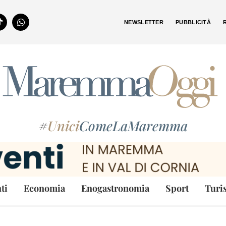
NEWSLETTER
PUBBLICITÀ
#
Unici
ComeLaMaremma
ti
Economia
Enogastronomia
Sport
Turi