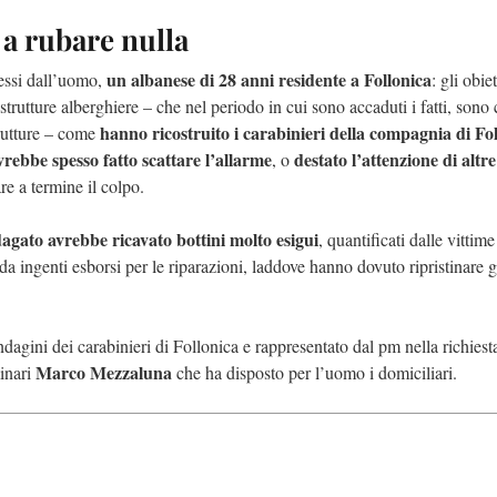
 a rubare nulla
un albanese di 28 anni residente a Follonica
messi dall’uomo,
: gli obiet
 strutture alberghiere – che nel periodo in cui sono accaduti i fatti, sono 
hanno ricostruito i carabinieri della compagnia di Fo
trutture – come
vrebbe spesso fatto scattare l’allarme
destato l’attenzione di altre
, o
are a termine il colpo.
agato avrebbe ricavato bottini molto esigui
, quantificati dalle vittime
tà da ingenti esborsi per le riparazioni, laddove hanno dovuto ripristinare g
indagini dei carabinieri di Follonica e rappresentato dal pm nella richiest
Marco Mezzaluna
inari
che ha disposto per l’uomo i domiciliari.