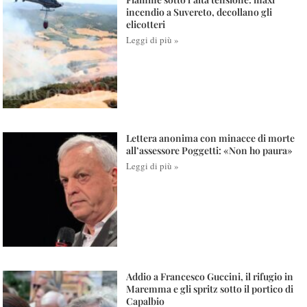
incendio a Suvereto, decollano gli
elicotteri
Leggi di più »
Lettera anonima con minacce di morte
all’assessore Poggetti: «Non ho paura»
Leggi di più »
Addio a Francesco Guccini, il rifugio in
Maremma e gli spritz sotto il portico di
Capalbio