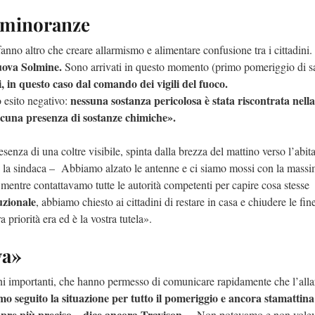
e minoranze
no altro che creare allarmismo e alimentare confusione tra i cittadini.
uova Solmine.
Sono arrivati in questo momento (primo pomeriggio di s
ti, in questo caso dal comando dei vigili del fuoco.
nessuna sostanza pericolosa è stata riscontrata nell
o esito negativo:
lcuna presenza di sostanze chimiche».
za di una coltre visibile, spinta dalla brezza del mattino verso l’abita
e la sindaca – Abbiamo alzato le antenne e ci siamo mossi con la mass
, mentre contattavamo tutte le autorità competenti per capire cosa stesse
uzionale
, abbiamo chiesto ai cittadini di restare in casa e chiudere le fine
riorità era ed è la vostra tutela».
va»
ioni importanti, che hanno permesso di comunicare rapidamente che l’all
o seguito la situazione per tutto il pomeriggio e ancora stamattin
empre più preciso – dice ancora Travison –
Non potevamo e non vole