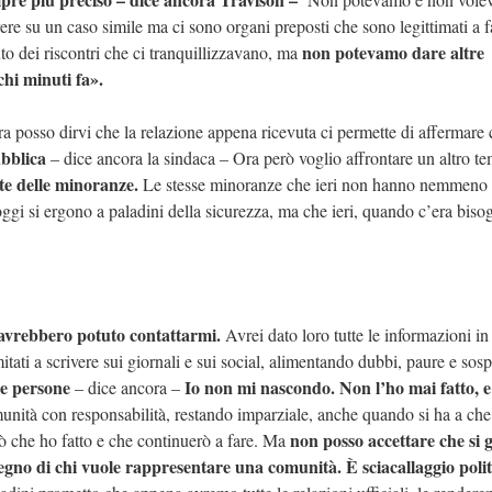
rere su un caso simile ma ci sono organi preposti che sono legittimati a f
non potevamo dare altre
to dei riscontri che ci tranquillizzavano, ma
chi minuti fa».
ora posso dirvi che la relazione appena ricevuta ci permette di affermare
ubblica
– dice ancora la sindaca – Ora però voglio affrontare un altro te
te delle minoranze.
Le stesse minoranze che ieri non hanno nemmeno 
 oggi si ergono a paladini della sicurezza, ma che ieri, quando c’era biso
, avrebbero potuto contattarmi.
Avrei dato loro tutte le informazioni i
ati a scrivere sui giornali e sui social, alimentando dubbi, paure e sospe
lle persone
Io non mi nascondo. Non l’ho mai fatto, e
– dice ancora –
unità con responsabilità, restando imparziale, anche quando si ha a che
non posso accettare che si 
 ciò che ho fatto e che continuerò a fare. Ma
degno di chi vuole rappresentare una comunità. È sciacallaggio polit