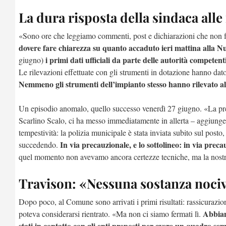
La dura risposta della sindaca all
«Sono ore che leggiamo commenti, post e dichiarazioni che non fan
dovere fare chiarezza su quanto accaduto ieri mattina alla N
i primi dati ufficiali da parte delle autorità competen
giugno)
Le rilevazioni effettuate con gli strumenti in dotazione hanno dat
Nemmeno gli strumenti dell’impianto stesso hanno rilevato a
Un episodio anomalo, quello successo venerdì 27 giugno. «La presen
Scarlino Scalo, ci ha messo immediatamente in allerta – aggiung
tempestività: la polizia municipale è stata inviata subito sul posto
In via precauzionale, e lo sottolineo: in via preca
succedendo.
quel momento non avevamo ancora certezze tecniche, ma la nostra p
Travison: «Nessuna sostanza noci
Dopo poco, al Comune sono arrivati i primi risultati: rassicuraz
Abbiam
poteva considerarsi rientrato. «Ma non ci siamo fermati lì.
stati in contatto con gli enti preposti per avere un quadro s