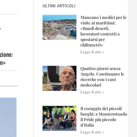
ULTIMI ARTICOLI
Mancano i medici per le
.
visite ai marittimi:
«Bandi deserti,
lavoratori costretti a
spostarsi per
chilometri»
Leggi di più »
zione:
co»
Quattro giorni senza
Angelo. Continuano le
ricerche con i cani
molecolari
Leggi di più »
Il coraggio dei piccoli
borghi: a Monterotondo
il Pride più piccolo
d’Italia
Leggi di più »