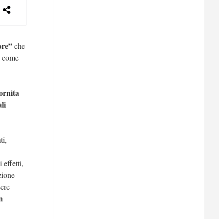
ore”
che
to come
fornita
li
ti,
effetti,
zione
sere
n