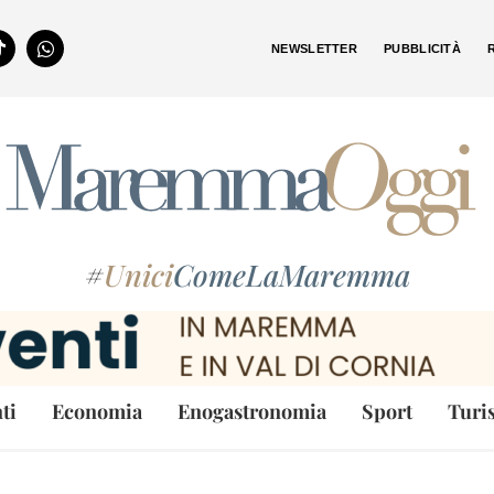
NEWSLETTER
PUBBLICITÀ
#
Unici
ComeLaMaremma
ti
Economia
Enogastronomia
Sport
Turi