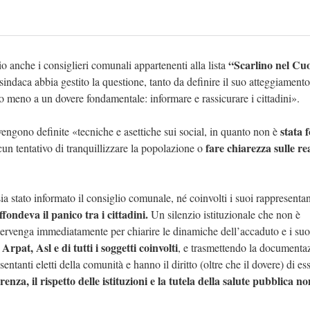
“Scarlino nel Cu
o anche i consiglieri comunali appartenenti alla lista
sindaca abbia gestito la questione, tanto da definire il suo atteggiamen
o meno a un dovere fondamentale: informare e rassicurare i cittadini».
stata 
vengono definite «tecniche e asettiche sui social, in quanto non è
fare chiarezza sulle rea
lcun tentativo di tranquillizzare la popolazione o
a stato informato il consiglio comunale, né coinvolti i suoi rappresentan
iffondeva il panico tra i cittadini.
Un silenzio istituzionale che non è
ervenga immediatamente per chiarire le dinamiche dell’accaduto e i suoi 
rpat, Asl e di tutti i soggetti coinvolti
, e trasmettendo la documenta
ntanti eletti della comunità e hanno il diritto (oltre che il dovere) di es
renza, il rispetto delle istituzioni e la tutela della salute pubblica no