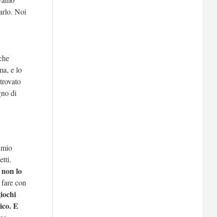
arlo. Noi
 che
ma, e lo
trovato
gno di
n mio
tti.
 non lo
 fare con
giochi
ico. E