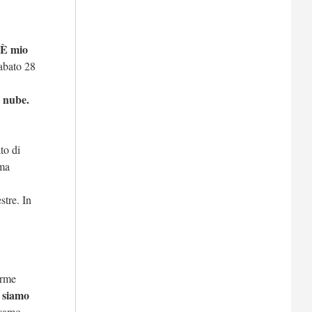
È mio
abato 28
a nube.
to di
ima
stre. In
arme
a siamo
vamo