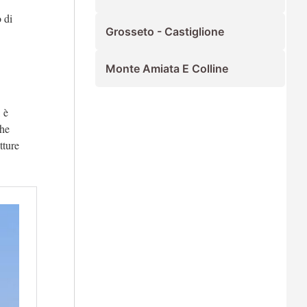
o di
Grosseto - Castiglione
Monte Amiata E Colline
 è
he
tture