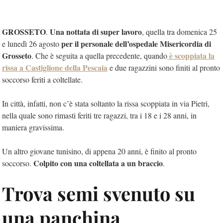
GROSSETO
Una nottata di super lavoro
.
, quella tra domenica 25
per il personale dell’ospedale Misericordia di
e lunedì 26 agosto
Grosseto
è scoppiata la
. Che è seguita a quella precedente, quando
rissa a Castiglione della Pescaia
e due ragazzini sono finiti al pronto
soccorso feriti a coltellate.
In città, infatti, non c’è stata soltanto la rissa scoppiata in via Pietri,
nella quale sono rimasti feriti tre ragazzi, tra i 18 e i 28 anni, in
maniera gravissima.
Un altro giovane tunisino, di appena 20 anni, è finito al pronto
Colpito con una coltellata a un braccio
soccorso.
.
Trova semi svenuto su
una panchina