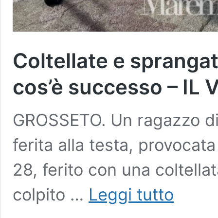
Coltellate e sprangate
cos’è successo – IL 
GROSSETO. Un ragazzo di 
ferita alla testa, provocat
28, ferito con una coltella
Coltellate
colpito …
Leggi tutto
e
sprangate:
due