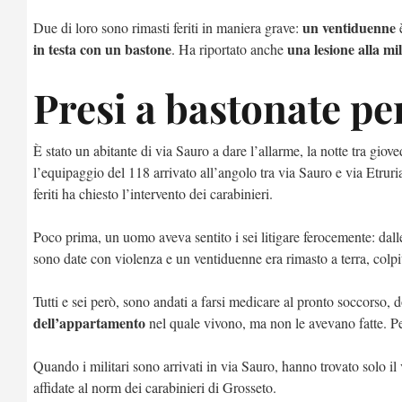
un ventiduenne
Due di loro sono rimasti feriti in maniera grave:
è
in testa con un bastone
una lesione alla mi
. Ha riportato anche
Presi a bastonate per
È stato un abitante di via Sauro a dare l’allarme, la notte tra gi
l’equipaggio del 118 arrivato all’angolo tra via Sauro e via Etruria
feriti ha chiesto l’intervento dei carabinieri.
Poco prima, un uomo aveva sentito i sei litigare ferocemente: dalle
sono date con violenza e un ventiduenne era rimasto a terra, colpi
Tutti e sei però, sono andati a farsi medicare al pronto soccorso, d
dell’appartamento
nel quale vivono, ma non le avevano fatte. Pe
Quando i militari sono arrivati in via Sauro, hanno trovato solo il
affidate al norm dei carabinieri di Grosseto.