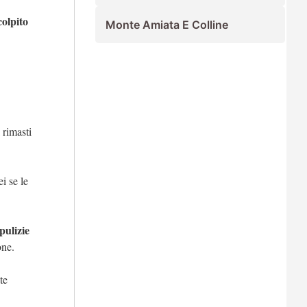
colpito
Monte Amiata E Colline
 rimasti
sei se le
pulizie
ione.
te