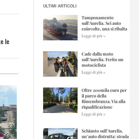
ULTIMI ARTICOLI
Tamponamento
sull’Aurelia. Sei auto
coinvolte, una si ribalta
Leggi di più »
e le
Cade dalla moto
sull’Aurelia. Ferito un
motociclista
Leggi di più »
Oltre 200mila euro per
il parco della
Rimembranza. Via alla
riqualificazione
Leggi di più »
Schianto sull’Aurelia,
un’auto distrutta: strada