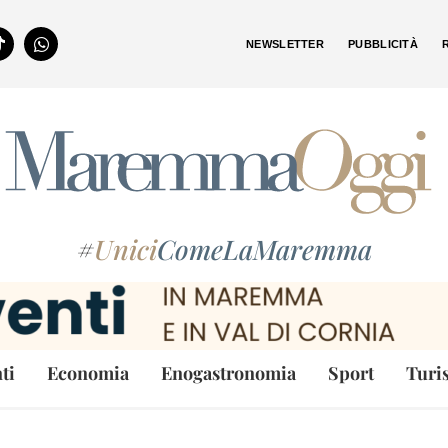
NEWSLETTER
PUBBLICITÀ
#
Unici
ComeLaMaremma
ti
Economia
Enogastronomia
Sport
Turi