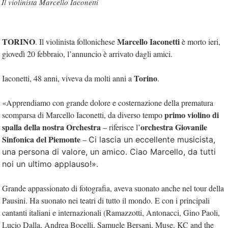
Il violinista Marcello Iaconetti
TORINO
Marcello Iaconetti
. Il violinista follonichese
è morto ieri,
giovedì 20 febbraio, l’annuncio è arrivato dagli amici.
Torino
Iaconetti, 48 anni, viveva da molti anni a
.
«Apprendiamo con grande dolore e costernazione della prematura
primo violino di
scomparsa di Marcello Iaconetti, da diverso tempo
spalla della nostra Orchestra
orchestra Giovanile
– riferisce l’
Sinfonica del Piemonte
–
Ci lascia un eccellente musicista,
una persona di valore, un amico.
Ciao Marcello, da tutti
noi un ultimo applauso!».
Grande appassionato di fotografia, aveva suonato anche nel tour della
Pausini. Ha suonato nei teatri di tutto il mondo. E con i principali
cantanti italiani e internazionali (Ramazzotti, Antonacci, Gino Paoli,
Lucio Dalla, Andrea Bocelli, Samuele Bersani, Muse, KC and the