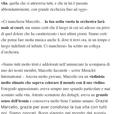
vita
, quella che ci attraversa tutti, e che in lui è passata
abbondantemente, con grande ricchezza fino ad oggi».
la tua sedia vuota in orchestra farà
«Ci mancherai Marcello…
male ai cuori
, ma siamo certi che il luogo in cui sei adesso sia privo
di quel dolore che ha caratterizzato i tuoi ultimi giorni. Siamo certi
che potrai fare molta musica anche lì, dove ti trovi ora, in un tempo e
luogo indefiniti ed infiniti. Ci mancherai» ha scritto un collega
d’orchestra.
«Siamo tutti molto tristi e addolorati nell’annunciare la scomparsa di
uno dei nostri membri,
Marcello Iaconetti – scrive Musicfot
violinista
International –
Ancora molto giovane, Marcello era un
molto stimato che sapeva colorare il mondo con il suo violino
.
Fotografo appassionato, aveva sempre uno sguardo particolare e mai
grande
scontato sulla vita. Attento scrutatore dei dettagli, aveva un
senso dell’ironia
e conosceva molto bene l’animo umano.
Grazie
Marcello, grazie per aver condiviso la tua vita con tutti
noi. Siamo onorati. Buon viaggio nel mondo dei suoni».