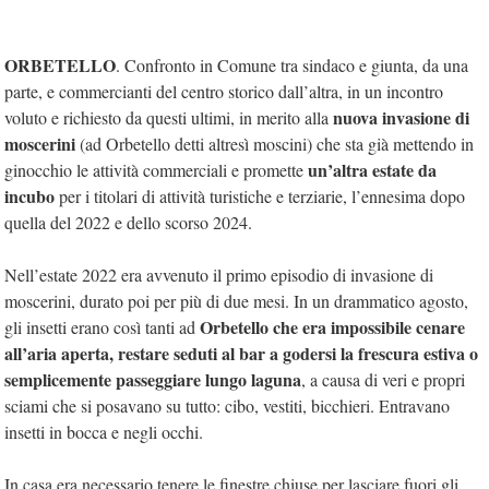
ORBETELLO
. Confronto in Comune tra sindaco e giunta, da una
parte, e commercianti del centro storico dall’altra, in un incontro
nuova invasione di
voluto e richiesto da questi ultimi, in merito alla
moscerini
(ad Orbetello detti altresì moscini) che sta già mettendo in
un’altra estate da
ginocchio le attività commerciali e promette
incubo
per i titolari di attività turistiche e terziarie, l’ennesima dopo
quella del 2022 e dello scorso 2024.
Nell’estate 2022 era avvenuto il primo episodio di invasione di
moscerini, durato poi per più di due mesi. In un drammatico agosto,
Orbetello che era impossibile cenare
gli insetti erano così tanti ad
all’aria aperta, restare seduti al bar a godersi la frescura estiva o
semplicemente passeggiare lungo laguna
, a causa di veri e propri
sciami che si posavano su tutto: cibo, vestiti, bicchieri. Entravano
insetti in bocca e negli occhi.
In casa era necessario tenere le finestre chiuse per lasciare fuori gli