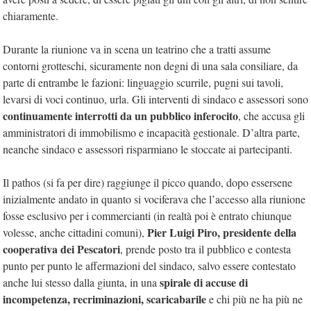
chiaramente.
Durante la riunione va in scena un teatrino che a tratti assume
contorni grotteschi, sicuramente non degni di una sala consiliare, da
parte di entrambe le fazioni: linguaggio scurrile, pugni sui tavoli,
levarsi di voci continuo, urla. Gli interventi di sindaco e assessori sono
continuamente interrotti da un pubblico inferocito
, che accusa gli
amministratori di immobilismo e incapacità gestionale. D’altra parte,
neanche sindaco e assessori risparmiano le stoccate ai partecipanti.
Il pathos (si fa per dire) raggiunge il picco quando, dopo essersene
inizialmente andato in quanto si vociferava che l’accesso alla riunione
fosse esclusivo per i commercianti (in realtà poi è entrato chiunque
Pier Luigi Piro, presidente della
volesse, anche cittadini comuni),
cooperativa dei Pescatori
, prende posto tra il pubblico e contesta
punto per punto le affermazioni del sindaco, salvo essere contestato
spirale di accuse di
anche lui stesso dalla giunta, in una
incompetenza, recriminazioni, scaricabarile
e chi più ne ha più ne