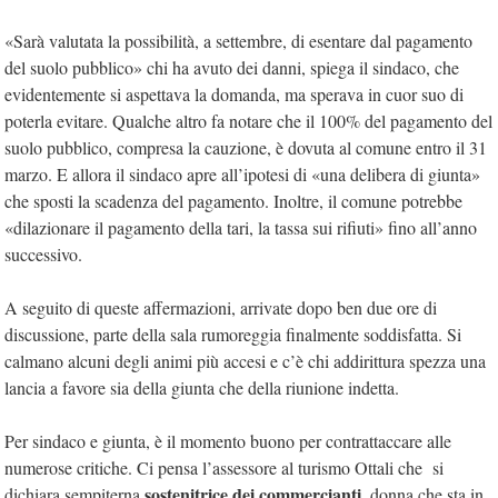
«Sarà valutata la possibilità, a settembre, di esentare dal pagamento
del suolo pubblico» chi ha avuto dei danni, spiega il sindaco, che
evidentemente si aspettava la domanda, ma sperava in cuor suo di
poterla evitare. Qualche altro fa notare che il 100% del pagamento del
suolo pubblico, compresa la cauzione, è dovuta al comune entro il 31
marzo. E allora il sindaco apre all’ipotesi di «una delibera di giunta»
che sposti la scadenza del pagamento. Inoltre, il comune potrebbe
«dilazionare il pagamento della tari, la tassa sui rifiuti» fino all’anno
successivo.
A seguito di queste affermazioni, arrivate dopo ben due ore di
discussione, parte della sala rumoreggia finalmente soddisfatta. Si
calmano alcuni degli animi più accesi e c’è chi addirittura spezza una
lancia a favore sia della giunta che della riunione indetta.
Per sindaco e giunta, è il momento buono per contrattaccare alle
numerose critiche. Ci pensa l’assessore al turismo Ottali che si
sostenitrice dei commercianti
dichiara sempiterna
, donna che sta in