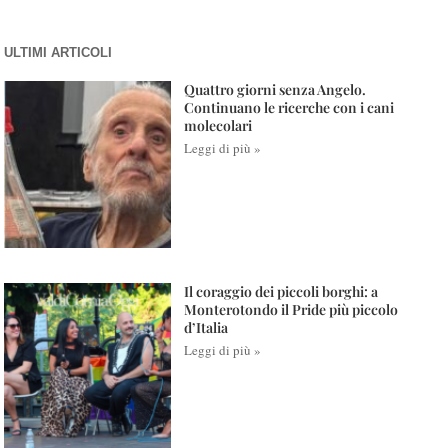
ULTIMI ARTICOLI
Quattro giorni senza Angelo.
Continuano le ricerche con i cani
molecolari
Leggi di più »
Il coraggio dei piccoli borghi: a
Monterotondo il Pride più piccolo
d’Italia
Leggi di più »