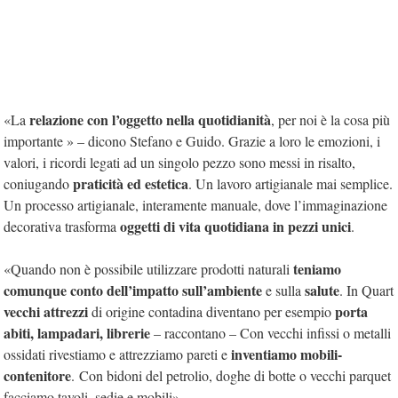
relazione con l’oggetto nella quotidianità
«La
, per noi è la cosa più
importante » – dicono Stefano e Guido. Grazie a loro le emozioni, i
valori, i ricordi legati ad un singolo pezzo sono messi in risalto,
praticità ed estetica
coniugando
. Un lavoro artigianale mai semplice.
Un processo artigianale, interamente manuale, dove l’immaginazione
oggetti di vita quotidiana in pezzi unici
decorativa trasforma
.
teniamo
«Quando non è possibile utilizzare prodotti naturali
comunque conto dell’impatto sull’ambiente
salute
e sulla
. In Quart
vecchi attrezzi
porta
di origine contadina diventano per esempio
abiti, lampadari, librerie
– raccontano – Con vecchi infissi o metalli
inventiamo mobili-
ossidati rivestiamo e attrezziamo pareti e
contenitore
. Con bidoni del petrolio, doghe di botte o vecchi parquet
facciamo tavoli, sedie e mobili».